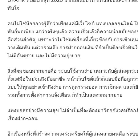
ทันใจ
คนไม่ใช่น้อยอาจรู้สึกว่าเพียงแค่มีเว็บไซต์ แทงบอลออนไลน์ ให
พันก็พอเพียง แต่ว่าจริงๆแล้ว ความเร็วแล้วก็ความนำสมัยขอ
คือส่วนสำคัญ เพราะว่าไม่ใช่แค่เรื่องที่เกี่ยวข้องกับการเข้าเล่
วางเดิมพัน แต่ว่ารวมถึง การฝากถอนเงิน ที่จำเป็นต้องเร็วทันใ
ไม่มีอันตราย และไม่มีความยุ่งยาก
สิ่งที่ผมชอบมากมายคือ ระบบใช้งานง่าย เหมาะกับผู้เล่นทุกระ
ตั้งแต่มือใหม่จนถึงมืออาชีพ หน้าเว็บไซต์แล้วก็แอปมือถือถูกว
แบบให้ทุกอย่างเข้าถึงง่าย การดูตารางบอล การเช็กผล และก็ย
รวมทั้งการตั้งค่าการแจ้งเตือน ก็ทำเป็นสะดวกมากมาย
แทงบอลอย่างมีความสุข ไม่จำเป็นที่จะต้องมาวิตกกังวลหรือกล
เรื่องฝาก-ถอน
อีกเรื่องหนึ่งที่สร้างความเคร่งเครียดให้ผู้เล่นหลายคนคือ ระ