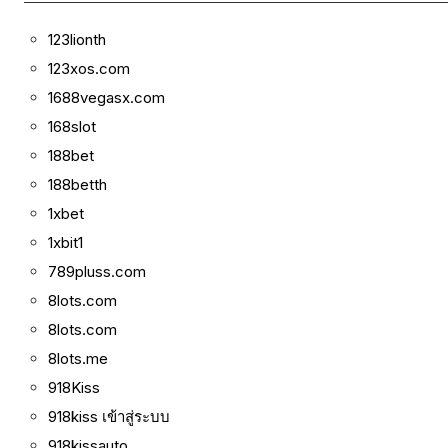
123lionth
123xos.com
1688vegasx.com
168slot
188bet
188betth
1xbet
1xbit1
789pluss.com
8lots.com
8lots.com
8lots.me
918Kiss
918kiss เข้าสู่ระบบ
918kissauto