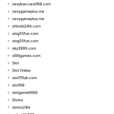
sexybaccarat168.com
sexygameplus.me
sexygameplus.me
shinobi24hr.com
sing55fun.com
sing55fun.com
sky2899.com
sl99games.com
Slot
Slot Online
slot1111ok.com
slot168
slotgame6666
Slotxo
slotxo24hr