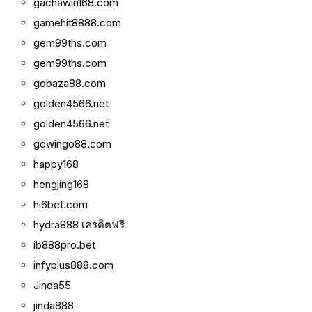
gachawin168.com
gamehit8888.com
gem99ths.com
gem99ths.com
gobaza88.com
golden4566.net
golden4566.net
gowingo88.com
happy168
hengjing168
hi6bet.com
hydra888 เครดิตฟรี
ib888pro.bet
infyplus888.com
Jinda55
jinda888