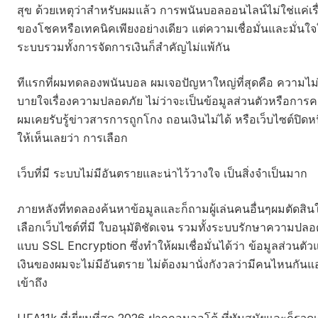
สุข ด้วยเหตุว่าสำหรับผมแล้ว การพนันบอลออนไลน์ไม่ใช่แค่เรื
ของโชคหรือเทคนิคเพียงอย่างเดียว แต่ความเชื่อมั่นและมั่นใ
ระบบรวมทั้งการจัดการเงินก็สำคัญไม่แพ้กัน
ทีแรกที่ผมทดลองพนันบอล ผมเจอปัญหาใหญ่ที่สุดคือ ความไม
บายใจเรื่องความปลอดภัย ไม่ว่าจะเป็นข้อมูลส่วนตัวหรือการค
ผมเคยรับรู้ข่าวสารการถูกโกง ถอนเงินไม่ได้ หรือเว็บไซต์ปิดหนี
ให้เห็นเลยว่า การเลือก
เว็บที่มี ระบบไม่มีอันตรายและน่าไว้วางใจ เป็นสิ่งจำเป็นมาก
ภายหลังที่ทดลองค้นหาข้อมูลและก็ถามผู้เล่นคนอื่นๆผมตัดสิน
เลือกเว็บไซต์ที่มี ใบอนุมัติชัดเจน รวมทั้งระบบรักษาความปลอ
แบบ SSL Encryption ซึ่งทำให้ผมเชื่อมั่นได้ว่า ข้อมูลส่วนตัว
เงินของผมจะไม่มีอันตราย ไม่ต้องมานั่งกังวลว่ามีคนไหนกันแ
เข้าถึง
UFA11k ที่เยี่ยมที่สุด 2026 ฝากถอนออโต้ ที่ทันสมัยและก็รวดเ