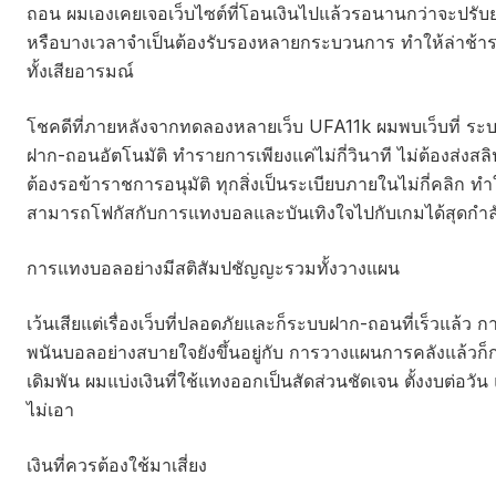
ถอน ผมเองเคยเจอเว็บไซต์ที่โอนเงินไปแล้วรอนานกว่าจะปรับ
หรือบางเวลาจำเป็นต้องรับรองหลายกระบวนการ ทำให้ล่าช้า
ทั้งเสียอารมณ์
โชคดีที่ภายหลังจากทดลองหลายเว็บ UFA11k ผมพบเว็บที่ ระ
ฝาก-ถอนอัตโนมัติ ทำรายการเพียงแค่ไม่กี่วินาที ไม่ต้องส่งสลิ
ต้องรอข้าราชการอนุมัติ ทุกสิ่งเป็นระเบียบภายในไม่กี่คลิก ท
สามารถโฟกัสกับการแทงบอลและบันเทิงใจไปกับเกมได้สุดกำล
การแทงบอลอย่างมีสติสัมปชัญญะรวมทั้งวางแผน
เว้นเสียแต่เรื่องเว็บที่ปลอดภัยและก็ระบบฝาก-ถอนที่เร็วแล้ว ก
พนันบอลอย่างสบายใจยังขึ้นอยู่กับ การวางแผนการคลังแล้วก็
เดิมพัน ผมแบ่งเงินที่ใช้แทงออกเป็นสัดส่วนชัดเจน ตั้งงบต่อวัน
ไม่เอา
เงินที่ควรต้องใช้มาเสี่ยง