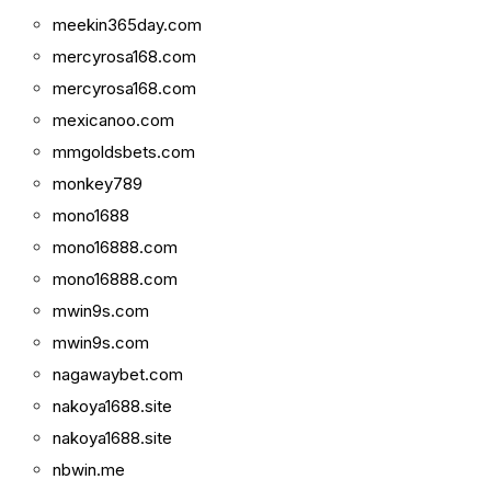
meekin365day.com
mercyrosa168.com
mercyrosa168.com
mexicanoo.com
mmgoldsbets.com
monkey789
mono1688
mono16888.com
mono16888.com
mwin9s.com
mwin9s.com
nagawaybet.com
nakoya1688.site
nakoya1688.site
nbwin.me