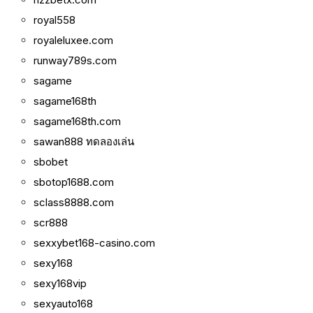
royal558
royaleluxee.com
runway789s.com
sagame
sagame168th
sagame168th.com
sawan888 ทดลองเล่น
sbobet
sbotop1688.com
sclass8888.com
scr888
sexxybet168-casino.com
sexy168
sexy168vip
sexyauto168