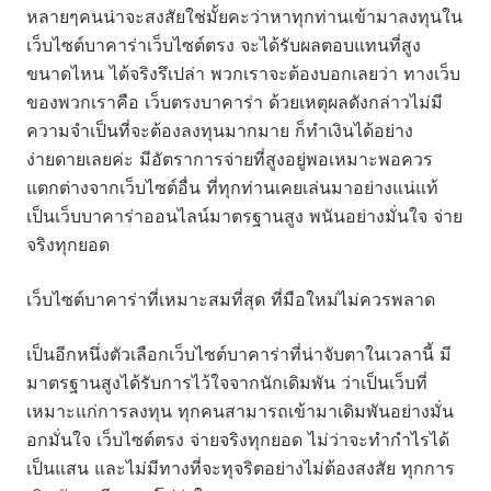
หลายๆคนน่าจะสงสัยใช่มั้ยคะว่าหาทุกท่านเข้ามาลงทุนใน
เว็บไซต์บาคาร่าเว็บไซต์ตรง จะได้รับผลตอบแทนที่สูง
ขนาดไหน ได้จริงรึเปล่า พวกเราจะต้องบอกเลยว่า ทางเว็บ
ของพวกเราคือ เว็บตรงบาคาร่า ด้วยเหตุผลดังกล่าวไม่มี
ความจำเป็นที่จะต้องลงทุนมากมาย ก็ทำเงินได้อย่าง
ง่ายดายเลยค่ะ มีอัตราการจ่ายที่สูงอยู่พอเหมาะพอควร
แตกต่างจากเว็บไซต์อื่น ที่ทุกท่านเคยเล่นมาอย่างแน่แท้
เป็นเว็บบาคาร่าออนไลน์มาตรฐานสูง พนันอย่างมั่นใจ จ่าย
จริงทุกยอด
เว็บไซต์บาคาร่าที่เหมาะสมที่สุด ที่มือใหม่ไม่ควรพลาด
เป็นอีกหนึ่งตัวเลือกเว็บไซต์บาคาร่าที่น่าจับตาในเวลานี้ มี
มาตรฐานสูงได้รับการไว้ใจจากนักเดิมพัน ว่าเป็นเว็บที่
เหมาะแก่การลงทุน ทุกคนสามารถเข้ามาเดิมพันอย่างมั่น
อกมั่นใจ เว็บไซต์ตรง จ่ายจริงทุกยอด ไม่ว่าจะทำกำไรได้
เป็นแสน และไม่มีทางที่จะทุจริตอย่างไม่ต้องสงสัย ทุกการ