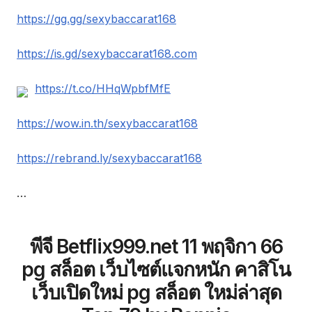
https://gg.gg/sexybaccarat168
https://is.gd/sexybaccarat168.com
https://t.co/HHqWpbfMfE
https://wow.in.th/sexybaccarat168
https://rebrand.ly/sexybaccarat168
…
พีจี Betflix999.net 11 พฤจิกา 66
pg สล็อต เว็บไซต์แจกหนัก คาสิโน
เว็บเปิดใหม่ pg สล็อต ใหม่ล่าสุด