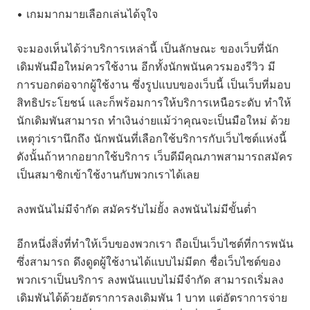
• เกมมากมายเลือกเล่นได้จุใจ
จะมองเห็นได้ว่าบริการเหล่านี้ เป็นลักษณะ ของเว็บที่นัก
เดิมพันมือใหม่ควรใช้งาน อีกทั้งนักพนันควรมองรีวิว มี
การบอกต่อจากผู้ใช้งาน ซึ่งรูปแบบของเว็บนี้ เป็นเว็บที่มอบ
สิทธิประโยชน์ และก็พร้อมการให้บริการเหนือระดับ ทำให้
นักเดิมพันสามารถ ทำเงินง่ายแม้ว่าคุณจะเป็นมือใหม่ ด้วย
เหตุว่าเรานึกถึง นักพนันที่เลือกใช้บริการกับเว็บไซต์แห่งนี้
ดังนั้นถ้าหากอยากใช้บริการ เว็บดีมีคุณภาพสามารถสมัคร
เป็นสมาชิกเข้าใช้งานกับพวกเราได้เลย
ลงพนันไม่มีจำกัด สมัครรับไม่ยั้ง ลงพนันไม่มีขั้นต่ำ
อีกหนึ่งสิ่งที่ทำให้เว็บของพวกเรา ถือเป็นเว็บไซต์ที่การพนัน
ซึ่งสามารถ ดึงดูดผู้ใช้งานได้แบบไม่มีตก ชื่อเว็บไซต์ของ
พวกเราเป็นบริการ ลงพนันแบบไม่มีจำกัด สามารถเริ่มลง
เดิมพันได้ด้วยอัตราการลงเดิมพัน 1 บาท แต่อัตราการจ่าย