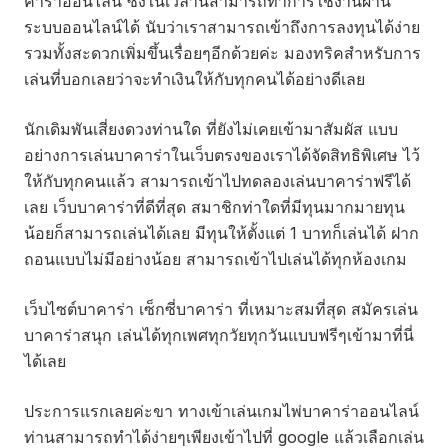
คาร่าออนไลน์ ซึ่งในเวลานี้สามารถทำการใช้งานผ่าน
ระบบออนไลน์ได้ นับว่าเราสามารถเข้าถึงการลงทุนได้ง่าย
รวมทั้งสะดวกเพิ่มขึ้นเรื่อยๆอีกด้วยค่ะ มองทริคสำหรับการ
เล่นที่บอกเลยว่าจะทำเงินให้กับทุกคนได้อย่างดีเลย
นักเดิมพันเสี่ยงดวงท่านใด ที่ยังไม่เคยเข้ามาสัมผัส แบบ
อย่างการเล่นบาคาร่าในเว็บตรงของเราได้จัดสิทธิพิเศษ ไว้
ให้กับทุกคนแล้ว สามารถเข้าไปทดลองเล่นบาคาร่าฟรีได้
เลย เว็บบาคาร่าที่ดีที่สุด สมาชิกท่าใดที่มีทุนมากมายทุน
น้อยก็สามารถเล่นได้เลย มีทุนให้ตั้งแต่ 1 บาทก็เล่นได้ ฝาก
ถอนแบบไม่มีอย่างน้อย สามารถเข้าไปเล่นได้ทุกห้องเกม
เว็บไซต์บาคาร่า เซ็กซี่บาคาร่า ที่เหมาะสมที่สุด สมัครเล่น
บาคาร่าสนุก เล่นได้ทุกเพศทุกวัยทุกวันแบบฟรีๆเข้ามาที่นี่
ได้เลย
ประการแรกเลยค่ะขา ทางเข้าเล่นเกมไพ่บาคาร่าออนไลน์
ท่านสามารถทำได้ง่ายๆเพียงเข้าไปที่ google แล้วเลือกเล่น