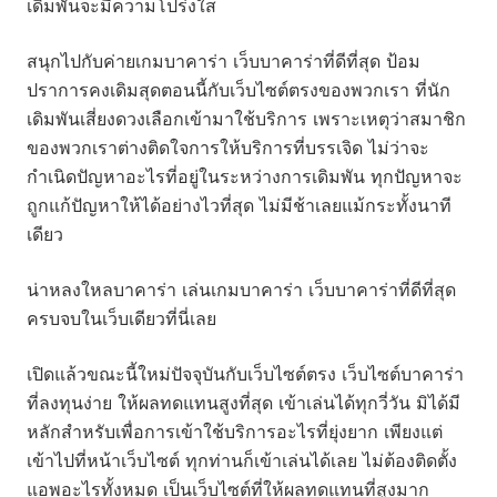
เดิมพันจะมีความโปร่งใส
สนุกไปกับค่ายเกมบาคาร่า เว็บบาคาร่าที่ดีที่สุด ป้อม
ปราการคงเดิมสุดตอนนี้กับเว็บไซต์ตรงของพวกเรา ที่นัก
เดิมพันเสี่ยงดวงเลือกเข้ามาใช้บริการ เพราะเหตุว่าสมาชิก
ของพวกเราต่างติดใจการให้บริการที่บรรเจิด ไม่ว่าจะ
กำเนิดปัญหาอะไรที่อยู่ในระหว่างการเดิมพัน ทุกปัญหาจะ
ถูกแก้ปัญหาให้ได้อย่างไวที่สุด ไม่มีช้าเลยแม้กระทั้งนาที
เดียว
น่าหลงใหลบาคาร่า เล่นเกมบาคาร่า เว็บบาคาร่าที่ดีที่สุด
ครบจบในเว็บเดียวที่นี่เลย
เปิดแล้วขณะนี้ใหม่ปัจจุบันกับเว็บไซต์ตรง เว็บไซต์บาคาร่า
ที่ลงทุนง่าย ให้ผลทดแทนสูงที่สุด เข้าเล่นได้ทุกวี่วัน มิได้มี
หลักสำหรับเพื่อการเข้าใช้บริการอะไรที่ยุ่งยาก เพียงแต่
เข้าไปที่หน้าเว็บไซต์ ทุกท่านก็เข้าเล่นได้เลย ไม่ต้องติดตั้ง
แอพอะไรทั้งหมด เป็นเว็บไซต์ที่ให้ผลทดแทนที่สูงมาก