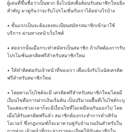
ผู้เล่นที่ขึ้นชื่อว่าเป็นพวก ยิ่งโบนัสเพื่อต้อนรับสมาชิกใหม่ยิ่ง
สำคัญ มาดูกันว่าจะรับโปรโมชั่นกับเราได้อย่างไรบ้าง
• ขั้นแรกเป็นจะต้องลงทะเบียนสมัครสมาชิกเข้ามาใช้
บริการ ผ่านทางหน้าเว็บไซต์
• ต่อจากนั้นเมื่อกระทำสมัครเป็นสมาชิก ถ้าเกิดต้องการรับ
โปรโมชั่นเครดิตฟรีสำหรับสมาชิกใหม่
• ให้ทำติดต่อกับเจ้าหน้าที่ของเรา เพื่อแจ้งรับโบนัสเครดิต
ฟรีสำหรับสมาชิกใหม่
• โดยทางเว็บไซต์จะมี เครดิตฟรีสำหรับสมาชิกใหม่โดยมี
เงื่อนไขคือการฝากเงินเริ่มต้น เป็นปริมาณพื้นที่เว็บไซต์ระบุ
ในแต่ละช่วงเวลาก็จะมีเงื่อนไขที่ไม่เหมือนกันออกไป โดย
เมื่อได้รับเครดิตฟรีแล้ว สมาชิกต้องกระทำการทำเทิร์น
โอเวอร์ ซึ่งกฎเกณฑ์ก็จะมาควบคู่กับจำนวนเงินสำหรับใน
การฝาก เจ้าหน้าที่กระจ่างรายละเอียดให้กับสมาชิกใน