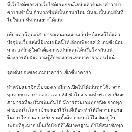
ที่เว็บไซต์ของเราเว็บไซต์เกมออนไลน์ แล้วค้นหาคำว่าบา
คาร่าเท่านั้น ถ้าหากพิมพ์เป็นภาษาไทย มันจะเป็นเกมอื่นที่
ไม่ใช่เกมที่ท่านอยากได้เล่น
เพียงเท่านี้คุณก็สามารถเล่นเกมผ่านเว็บไซต์แห่งนี้ได้แล้ว
ปัจจุบันเว็บแห่งนี้มีเกมชนิดนี้ให้เลือกเพียงแค่ 2 เกมซึ่งน้อย
มาก แต่ถ้าผู้ใดกันต้องการเล่นก็เล่นได้หรือใครกันแน่
ต้องการสัมผัสความรู้สึกของการเล่นบาคาร่าออนไลน์
จุดเด่นของของเกมบาคาร่า เซ็กซี่บาคาร่า
สำหรับสมาชิกเว็บของเรามีการเปิดให้ได้เล่นทุกโต๊ะ จาก
ทุกค่ายบาคาร่าตลอดเวลา 24 ชั่วโมง รวมทั้งพวกเรายังจะ
สามารถที่จะเริ่มพนันกันได้ มีการรวมเกมทุกชนิด จากทุก
ค่ายเกมในโลก เข้ามาเอาไว้ในที่เดียว ทำให้มีความสบาย
ในการใช้งานอย่างยิ่ง รวมทั้งมีความน่าไว้ใจ จัดอยู่ใน
ระดับที่สูงมาก เป็นเว็บไซต์ที่ได้มาตรฐาน ทำให้สมาชิกทุก