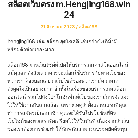
สล็อตเว็บตรง m.Hengjing168.win
24
Posted
Posted
31 สิงหาคม 2023
สล็อต168
on
in
hengjing168 เล่น สล็อต สุดโชคดี เล่นอย่างไรก็มั่งมี
พร้อมตัวช่วยเยอะมาก
สล็อต168 ผ่านเว็บไซต์ที่เปิดให้บริการเกมคาสิโนออนไลน์
แม้คุณกำลังลังเลว่าควรจะเลือกใช้บริการกับทางเว็บของ
พวกเรา ต้องบอกเลยว่าเว็บไซต์ของพวกเรามีความน่า
ดึงดูดใจเป็นอย่างมาก อีกทั้งในเรื่องของบริการเกมสล็อต
ออนไลน์ รวมไปถึงโปรโมชั่นพื้นที่เว็บของเรามีการจัดแจง
ไว้ให้ใช้งานกับเกมสล็อต เพราะเหตุว่าตั้งแต่หนแรกที่คุณ
ทำการสมัครเป็นสมาชิก คุณจะได้รับโปรโมชั่นที่ดิน
เว็บไซต์ของพวกเราจัดเตรียมไว้ให้ในทันที เนื่องจากว่าเว็บ
ของเราต้องการช่วยทำให้นักพนันสามารถประหยัดต้นทุน