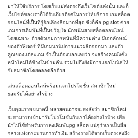
มาให้ใช้บริการ โดยเว็บแม่ส่งตรงถึงเว็บไซต์แห่งนั้น และก็
เว็บไซต์ของเราก็ได้รับเกียรติยศในการให้บริการ เกมสล็อต
ออนไลน์ที่เป็นที่รู้จักเลื่องลือมากที่สุด ซึ่งก็คือ pg slot ค่าย
เกมการเดิมพันที่เป็นขวัญใจ นักพนันสายสล็อตออนไลน์
โดยเฉพาะ ด้วยตัวเกมการพนันที่มีความต่าง มีเอกลักษณ์
ของตัวฟีเจอร์ ที่มีเกมนานัปการแนวผลิตออกมา และตัว
คูณของแต่ละเกม จำเป็นต้องบอกเลยว่า จะสร้างคนมั่งคั่ง
หน้าใหม่ได้ข้างในข้ามคืน รวมไปถึงยังมีการแจกโบนัสให้
กับสมาชิกโดยตลอดอีกด้วย
เล่นสล็อตออนไลน์พร้อมแจกโปรโมชั่น สมาชิกใหม่
ยอมรับได้อย่างไรบ้าง
เว็บคุณภาพขนาดนี้ หลายคนอาจจะสงสัยว่า สมาชิกใหม่
จะสามารถเข้ามารับโปรโมชั่นกับเราได้อย่างไรบ้าง เพื่อ
นำไปใช้สำหรับการลงเดิมพันpg สล็อต แน่ๆว่าเราเป็นสื่อ
กลางแห่งกระบวนการทำเงิน สร้างรายได้จากเว็บตรงส่งถึง