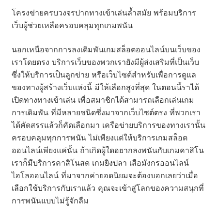
โครงข่ายครบวงจรปากทางเข้าเล่นล้ำสมัย พร้อมบริการ
เว็บผู้ช่วยเหลือครอบคลุมทุกเกมพนัน
นอกเหนือจากการลงเดิมพันเกมสล็อตออนไลน์บนเว็บของ
เราโดยตรง บริการเว็บของพวกเรายังมีผู้ส่งเสริมที่เป็นเว็บ
ซึ่งให้บริการเป็นลูกข่าย หรือเว็บไซต์สำหรับเพื่อการดูแล
ของทางผู้สร้างเว็บแห่งนี้ มีให้เลือกสูงที่สุด ในตอนนี้ราได้
เปิดทางทางเข้าเล่น เพื่อสมาชิกได้สามารถเลือกเล่นเกม
การเดิมพัน ที่มีหลายชนิดซึ่งมาจากเว็บไซต์ตรง ที่พวกเรา
ได้คัดสรรแล้วก็คัดเลือกมา เครือข่ายบริการของทางเรานั้น
ครอบคลุมทุกการพนัน ไม่เพียงแต่ให้บริการเกมสล็อต
ออนไลน์เพียงแค่นั้น ถ้าเกิดผู้ใดอยากลงพนันกับเกมคาสิโน
เราก็มีบริการคาสิโนสด เกมยิงปลา เสือมังกรออนไลน์
ไฮโลออนไลน์ ที่มาจากค่ายอดนิยมจะต้องบอกเลยว่าเมื่อ
เลือกใช้บริการกับเราแล้ว คุณจะเข้าสู่โลกของความสนุกที่
การพนันแบบไม่รู้จักลืม