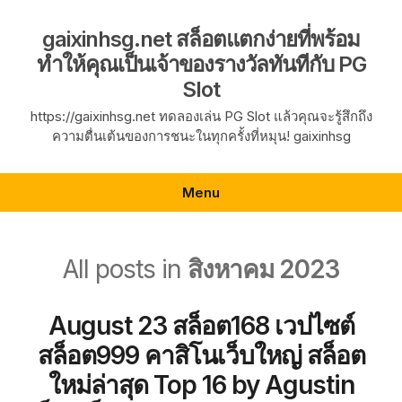
Skip
to
gaixinhsg.net สล็อตแตกง่ายที่พร้อม
content
ทำให้คุณเป็นเจ้าของรางวัลทันทีกับ PG
Slot
https://gaixinhsg.net ทดลองเล่น PG Slot แล้วคุณจะรู้สึกถึง
ความตื่นเต้นของการชนะในทุกครั้งที่หมุน! gaixinhsg
Menu
All posts in
สิงหาคม 2023
August 23 สล็อต168 เวปไซต์
สล็อต999 คาสิโนเว็บใหญ่ สล็อต
ใหม่ล่าสุด Top 16 by Agustin