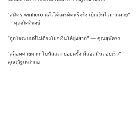
“สมัคร winhero แล้วได้เครดิตฟรีจริง เบิกเงินไวมากมาย”
— คุณกิตติพงษ์
“ถูกใจระบบที่ไม่ต้องโยกเงินให้ยุ่งยาก” — คุณสุพัตรา
“สล็อตค่ายมาก โบนัสแตกบ่อยครั้ง มีแอดมินตอบเร็ว” —
คุณณัฐเหล่ากอ