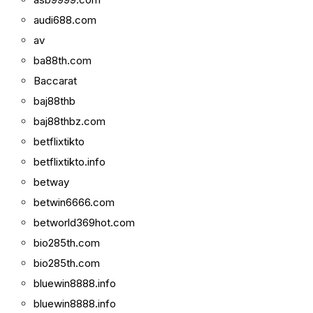
audi688.com
av
ba88th.com
Baccarat
baj88thb
baj88thbz.com
betflixtikto
betflixtikto.info
betway
betwin6666.com
betworld369hot.com
bio285th.com
bio285th.com
bluewin8888.info
bluewin8888.info