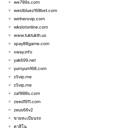
we789s.com
westbluez168bet.com
winherovip.com
wkslotonline.com
www.tuktukth.us
xpay88game.com
xway.info
yak699.net
yumyum168.com
z5vip.me
z5vip.me
zaf888s.com
zeed1911.com
zeus66v2
ขายทะเบียนรถ
คาสิโน