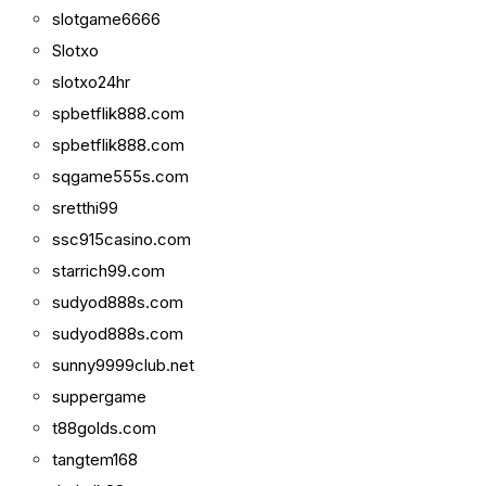
slotgame6666
Slotxo
slotxo24hr
spbetflik888.com
spbetflik888.com
sqgame555s.com
sretthi99
ssc915casino.com
starrich99.com
sudyod888s.com
sudyod888s.com
sunny9999club.net
suppergame
t88golds.com
tangtem168