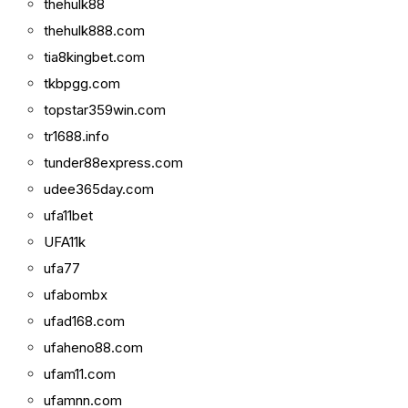
thehulk88
thehulk888.com
tia8kingbet.com
tkbpgg.com
topstar359win.com
tr1688.info
tunder88express.com
udee365day.com
ufa11bet
UFA11k
ufa77
ufabombx
ufad168.com
ufaheno88.com
ufam11.com
ufamnn.com