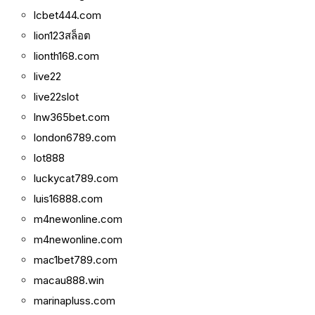
lcbet444.com
lion123สล็อต
lionth168.com
live22
live22slot
lnw365bet.com
london6789.com
lot888
luckycat789.com
luis16888.com
m4newonline.com
m4newonline.com
mac1bet789.com
macau888.win
marinapluss.com