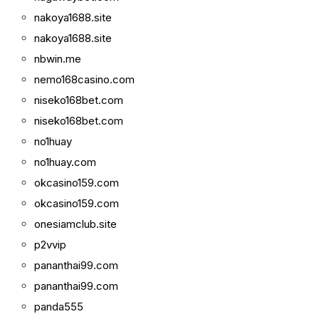
nakoya1688.site
nakoya1688.site
nbwin.me
nemo168casino.com
niseko168bet.com
niseko168bet.com
no1huay
no1huay.com
okcasino159.com
okcasino159.com
onesiamclub.site
p2vvip
pananthai99.com
pananthai99.com
panda555