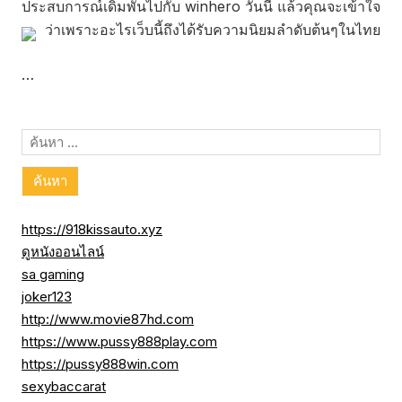
ประสบการณ์เดิมพันไปกับ winhero วันนี้ แล้วคุณจะเข้าใจ
ว่าเพราะอะไรเว็บนี้ถึงได้รับความนิยมลำดับต้นๆในไทย
…
ค้นหา
สำหรับ:
https://918kissauto.xyz
ดูหนังออนไลน์
sa gaming
joker123
http://www.movie87hd.com
https://www.pussy888play.com
https://pussy888win.com
sexybaccarat