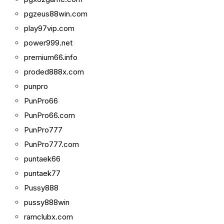
pgzeus88win.com
play97vip.com
power999.net
premium66.info
proded888x.com
punpro
PunPro66
PunPro66.com
PunPro777
PunPro777.com
puntaek66
puntaek77
Pussy888
pussy888win
ramclubx.com