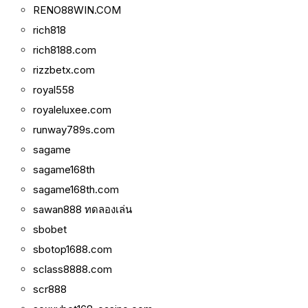
RENO88WIN.COM
rich818
rich8188.com
rizzbetx.com
royal558
royaleluxee.com
runway789s.com
sagame
sagame168th
sagame168th.com
sawan888 ทดลองเล่น
sbobet
sbotop1688.com
sclass8888.com
scr888