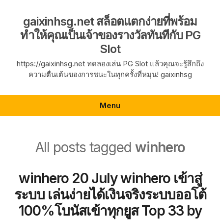
Skip
to
gaixinhsg.net สล็อตแตกง่ายที่พร้อม
content
ทำให้คุณเป็นเจ้าของรางวัลทันทีกับ PG
Slot
https://gaixinhsg.net ทดลองเล่น PG Slot แล้วคุณจะรู้สึกถึง
ความตื่นเต้นของการชนะในทุกครั้งที่หมุน! gaixinhsg
Menu
All posts tagged
winhero
winhero 20 July winhero เข้าสู่
ระบบ เล่นง่ายได้เงินจริงระบบออโต้
100%โบนัสเข้าทุกยูส Top 33 by