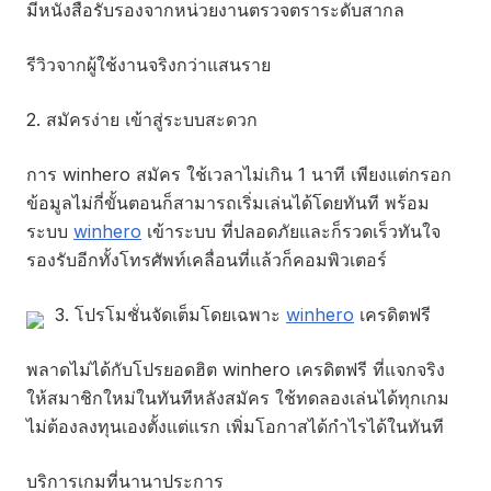
มีหนังสือรับรองจากหน่วยงานตรวจตราระดับสากล
รีวิวจากผู้ใช้งานจริงกว่าแสนราย
2. สมัครง่าย เข้าสู่ระบบสะดวก
การ winhero สมัคร ใช้เวลาไม่เกิน 1 นาที เพียงแต่กรอก
ข้อมูลไม่กี่ขั้นตอนก็สามารถเริ่มเล่นได้โดยทันที พร้อม
ระบบ
winhero
เข้าระบบ ที่ปลอดภัยและก็รวดเร็วทันใจ
รองรับอีกทั้งโทรศัพท์เคลื่อนที่แล้วก็คอมพิวเตอร์
3. โปรโมชั่นจัดเต็มโดยเฉพาะ
winhero
เครดิตฟรี
พลาดไม่ได้กับโปรยอดฮิต winhero เครดิตฟรี ที่แจกจริง
ให้สมาชิกใหม่ในทันทีหลังสมัคร ใช้ทดลองเล่นได้ทุกเกม
ไม่ต้องลงทุนเองตั้งแต่แรก เพิ่มโอกาสได้กำไรได้ในทันที
บริการเกมที่นานาประการ