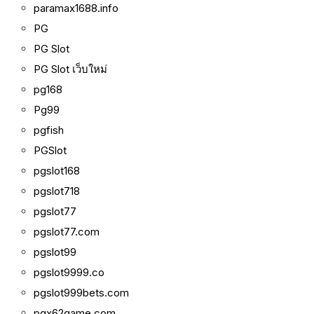
paramax1688.info
PG
PG Slot
PG Slot เว็บใหม่
pg168
Pg99
pgfish
PGSlot
pgslot168
pgslot718
pgslot77
pgslot77.com
pgslot99
pgslot9999.co
pgslot999bets.com
pgx62game.com