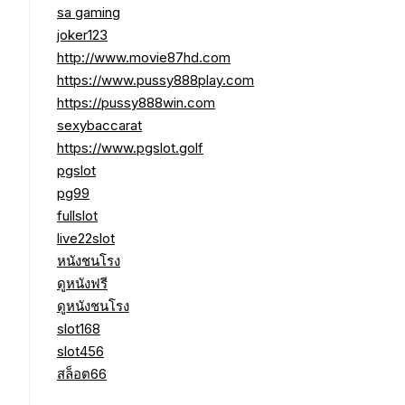
sa gaming
joker123
http://www.movie87hd.com
https://www.pussy888play.com
https://pussy888win.com
sexybaccarat
https://www.pgslot.golf
pgslot
pg99
fullslot
live22slot
หนังชนโรง
ดูหนังฟรี
ดูหนังชนโรง
slot168
slot456
สล็อต66