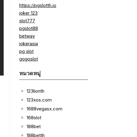
https://pgslotth.io
joker 123
slot777
pgslot88
betway
jokerasia
pg slot
gogoslot
หมวดหมู่
123lionth
123xos.com
1688vegasx.com
168slot
188bet
188betth