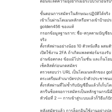
ตอนจะลดความยุ่งยากเมื่อระบบวิงวอนรับ
ขั้นตอนการสมัครในลักษณะปฏิบัติได้จริง
เข้าเว็บผ่านโดเมนหลักหรือทางเข้าป้ายป
golden456 ของแท้
กรอกข้อมูลฐานราก: ชื่อ-สกุลตามบัญชีธนาค
จริง
ตั้งรหัสผ่านอย่างน้อย 10 ตัวหนังสือ ผสมตั
เปิดใช้งาน 2FA ถ้าเกิดแพลตฟอร์มรองรับ
อ่านข้อตกลง ข้อแม้โปรโมชั่น และก็นโ
เช็คลิสต์ก่อนกดสมัคร
ตรวจสอบว่า URL เป็นโดเมนหลักของ go
ตระเตรียมสำเนาบัตรประจำตัวประชาชนและ
ตั้งรหัสผ่านที่ไม่ซ้ำกับบัญชีอื่นแล้วก็เก็บ
สกรีนช็อตจอการสมัครเป็นหลักฐานกรณีม
หัวข้อที่ 2 — การเข้าสู่ระบบแล้วก็วิธีแก
หลังสมัครแล้ว การล็อกอินใช้งานอย่างป