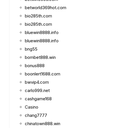
betworld369hot.com
bio285th.com
bio285th.com
bluewin8888.info
bluewin8888.info
bng55
bombet888.win
bonus888
boonlert1688.com
bwvip4.com
carlo999.net
cashgame168
Casino
chang7777
chinatown888.win