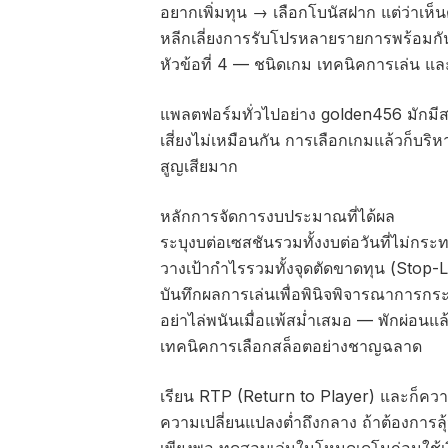
อยากเพิ่มทุน → เลือกโบนัสฝาก แต่ว่าเห็นด้ว
หลีกเลี่ยงการรับโปรหลายรายการพร้อมกั
หัวข้อที่ 4 — ชนิดเกม เทคนิคการเล่น แ
แพลตฟอร์มทั่วไปอย่าง golden456 มักมี
เสี่ยงไม่เหมือนกัน การเลือกเกมแล้วก็บร
สูญเสียมาก
หลักการจัดการงบประมาณที่ได้ผล
ระบุงบต่อเซสชันรวมทั้งงบต่อวันที่ไม่กระ
วางเป้ากำไรรวมทั้งจุดตัดขาดทุน (Stop-
บันทึกผลการเล่นเพื่อพินิจพิจารณาการกร
อย่าไล่พนันเมื่อแพ้สม่ำเสมอ — พักผ่อนแล
เทคนิคการเลือกสล็อตอย่างชาญฉลาด
เรียน RTP (Return to Player) และก็คว
ความเปลี่ยนแปลงต่ำถึงกลาง ถ้าต้องการลุ