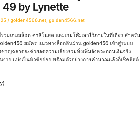
 49 by Lynette
Posted
025
golden4566.net
,
golden4566.net
in
รวมเกมสล็อต คาสิโนสด และเกมโต๊ะเอาไว้ภายในที่เดียว สำหรับ
น golden456 สมัคร แนวทางล็อกอินผ่าน golden456 เข้าสู่ระบบ
างชาญฉลาดจะช่วยลดความเสี่ยงรวมทั้งเพิ่มจังหวะถอนเงินจริง
่านง่าย แบ่งเป็นหัวข้อย่อย พร้อมตัวอย่างการคำนวณแล้วก็เช็คลิสต์
y)