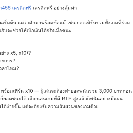
n456 เครดิตฟรี
เครดิตฟรี อย่างคุ้มค่า
ริ่มต้น แต่ว่ามักมาพร้อมข้อแม้ เช่น ยอดเทิร์นรวมทั้งเกมที่ร่วม
จะช่วยให้เบิกเงินได้จริงเมื่อชนะ
อย่าง x5, x10)?
รายการ?
เวลาไหม?
 พร้อมเทิร์น x10 — ผู้เล่นจะต้องทำยอดพนันรวม 3,000 บาทก่อน
ยอดชนะได้ เลือกเล่นเกมที่มี RTP สูงแล้วก็พนันอย่างมีแผน
นได้ง่ายขึ้น แต่จะต้องรับความผันผวนของเกมด้วย