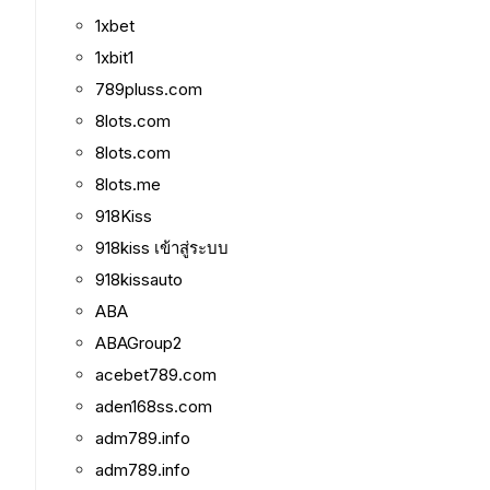
1xbet
1xbit1
789pluss.com
8lots.com
8lots.com
8lots.me
918Kiss
918kiss เข้าสู่ระบบ
918kissauto
ABA
ABAGroup2
acebet789.com
aden168ss.com
adm789.info
adm789.info