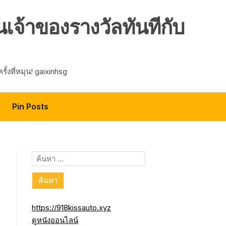
เจ้าของรางวัลทันทีกับ
้งที่หมุน! gaixinhsg
Pin Posts
ค้นหา
สำหรับ:
https://918kissauto.xyz
ดูหนังออนไลน์