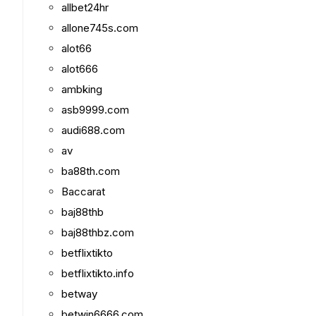
allbet24hr
allone745s.com
alot66
alot666
ambking
asb9999.com
audi688.com
av
ba88th.com
Baccarat
baj88thb
baj88thbz.com
betflixtikto
betflixtikto.info
betway
betwin6666.com