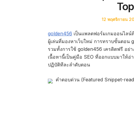
Top
Posted
12 พฤศจิกายน 2
on
golden456
เป็นแพลตฟอร์มเกมออนไลน์ที่
ผู้เล่นที่มองหาเว็บใหม่ การทราบขั้นตอ
รวมทั้งการใช้ golden456 เครดิตฟรี อย่
เนื้อหานี้เป็นคู่มือ SEO ที่ออกแบบมาให้อ
ปฏิบัติทีละลำดับตอน
คำตอบด่วน (Featured Snippet-read