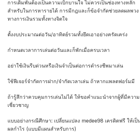
การเดิมพันต้องเป็นความเบิกบานใจ ไม่ควรเป็นช่องทางหลัก
สำหรับในการหารายได้ การมีกฎและก็ข้อจำกัดช่วยลดผลพวง
ทางการเงินรวมทั้งทางจิตใจ
ตั้งงบประมาณต่อวัน/อาทิตย์รวมทั้งยึดเอาอย่างครัดเคร่ง
กำหนดเวลาการเล่นต่อวันและก็พักเมื่อครบเวลา
อย่าใช้เงินรีบด่วนหรือเงินจำเป็นต่อการดำรงชีพมาเล่น
ใช้ฟีเจอร์จำกัดการฝาก/จำกัดเวลาเล่น ถ้าหากแพลตฟอร์มมี
ถ้ารู้สึกว่าควบคุมการเล่นไม่ได้ ให้ขอคำแนะนำจากผู้ที่มีความ
เชี่ยวชาญ
แบบอย่างกรณีศึกษา: เปลี่ยนแปลง medee98 เครดิตฟรี ให้เป็
ผลกำไร (แบบมีแผนสำหรับการ)