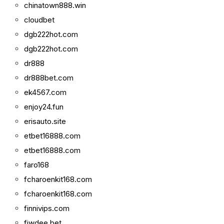
chinatown888.win
cloudbet
dgb222hot.com
dgb222hot.com
dr888
dr888bet.com
ek4567.com
enjoy24.fun
erisauto.site
etbet16888.com
etbet16888.com
faro168
fcharoenkit168.com
fcharoenkit168.com
finnivips.com
fiwdee.bet