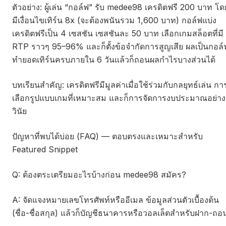
ตัวอย่าง: ผู้เล่น “กอล์ฟ” รับ medee98 เครดิตฟรี 200 บาท โด
มีเงื่อนไขเทิร์น 8x (จะต้องพนันรวม 1,600 บาท) กอล์ฟแบ่ง
เครดิตฟรีเป็น 4 เซสชัน เซสชันละ 50 บาท เลือกเกมสล็อตที่มี
RTP ราวๆ 95–96% และก็ตั้งข้อจำกัดการสูญเสีย ผลเป็นกอล์
ทำยอดเทิร์นครบภายใน 6 วันแล้วก็ถอนผลกำไรบางส่วนได้
บทเรียนสำคัญ: เครดิตฟรีมีมูลค่าเมื่อใช้ร่วมกับกลยุทธ์เล่น กา
เลือกรูปแบบเกมที่เหมาะสม และก็การจัดการงบประมาณอย่าง
วินัย
ปัญหาที่พบได้บ่อย (FAQ) — ตอบตรงและเหมาะสำหรับ
Featured Snippet
Q: ต้องตระเตรียมอะไรบ้างก่อน medee98 สมัคร?
A: จัดแจงหมายเลขโทรศัพท์หรืออีเมล ข้อมูลส่วนตัวเบื้องต้น
(ชื่อ-ชื่อสกุล) แล้วก็บัญชีธนาคารหรือวอลเล็ตสำหรับฝาก-ถอ