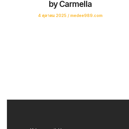
by Carmella
Posted
Posted
4 ตุลาคม 2025
medee989.com
on
in