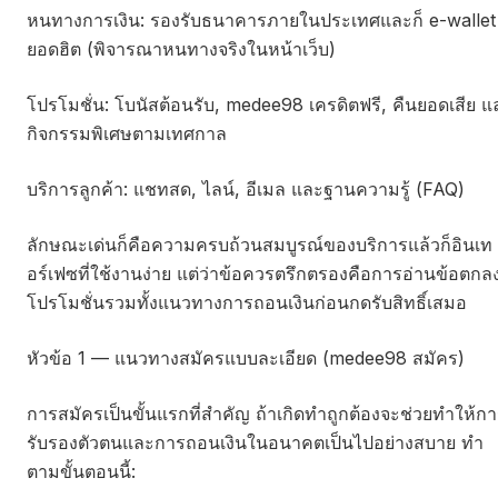
หนทางการเงิน: รองรับธนาคารภายในประเทศและก็ e-wallet
ยอดฮิต (พิจารณาหนทางจริงในหน้าเว็บ)
โปรโมชั่น: โบนัสต้อนรับ, medee98 เครดิตฟรี, คืนยอดเสีย แ
กิจกรรมพิเศษตามเทศกาล
บริการลูกค้า: แชทสด, ไลน์, อีเมล และฐานความรู้ (FAQ)
ลักษณะเด่นก็คือความครบถ้วนสมบูรณ์ของบริการแล้วก็อินเท
อร์เฟซที่ใช้งานง่าย แต่ว่าข้อควรตรึกตรองคือการอ่านข้อตกล
โปรโมชั่นรวมทั้งแนวทางการถอนเงินก่อนกดรับสิทธิ์เสมอ
หัวข้อ 1 — แนวทางสมัครแบบละเอียด (medee98 สมัคร)
การสมัครเป็นขั้นแรกที่สำคัญ ถ้าเกิดทำถูกต้องจะช่วยทำให้ก
รับรองตัวตนและการถอนเงินในอนาคตเป็นไปอย่างสบาย ทำ
ตามขั้นตอนนี้: