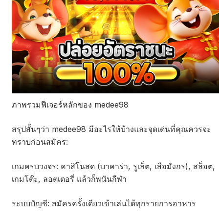
ภาพรวมฟีเจอร์หลักของ medee98
สรุปสั้นๆว่า medee98 มีอะไรให้บ้างและจุดเด่นที่คุณควรจะ
ทราบก่อนสมัคร:
เกมครบวงจร: คาสิโนสด (บาคาร่า, รูเล็ต, เสือมังกร), สล็อต,
เกมโต๊ะ, ลอตเตอรี่ แล้วก็พนันกีฬา
ระบบบัญชี: สมัครครั้งเดียวเข้าเล่นได้ทุกรายการอาหาร