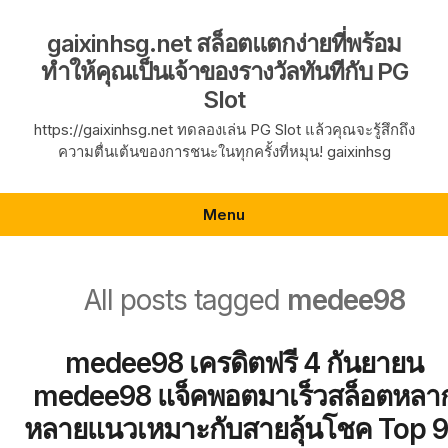
Skip
to
gaixinhsg.net สล็อตแตกง่ายที่พร้อม
content
ทำให้คุณเป็นเจ้าของรางวัลทันทีกับ PG
Slot
https://gaixinhsg.net ทดลองเล่น PG Slot แล้วคุณจะรู้สึกถึง
ความตื่นเต้นของการชนะในทุกครั้งที่หมุน! gaixinhsg
Menu
All posts tagged
medee98
medee98 เครดิตฟรี 4 กันยายน
medee98 แจ็คพอตมาเร็วสล็อตหลา
หลายแนวเหมาะกับสายลุ้นโชค Top 