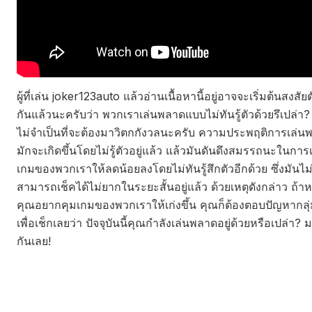
ผู้ที่เล่น joker123auto แล้วอ่านเนื้อหานี้อยู่อาจจะเริ่มต้นสงสัย
กันแล้วนะครับว่า พวกเราเล่นพลาดแบบไม่ทันรู้ตัวด้วยรึเปล่า?
ไม่จำเป็นที่จะต้องมาวิตกกังวลนะครับ ความประพฤติการเล่น
มักจะเกิดขึ้นโดยไม่รู้ตัวอยู่แล้ว แล้วมันดันดึงสมรรถนะในการ
เกมของพวกเราให้ลดน้อยลงโดยไม่ทันรู้สึกตัวอีกด้วย ซึ่งมันไม
สามารถเช็คได้ไม่ยากในระยะสั้นอยู่แล้ว ด้วยเหตุดังกล่าว ถ้า
คุณอยากคุมเกมของพวกเราให้เก่งขึ้น คุณก็ต้องตอบปัญหากลุ่ม
เพื่อเช็กเลยว่า ปัจจุบันนี้คุณกำลังเล่นพลาดอยู่ด้วยหรือเปล่า? ม
กันเลย!