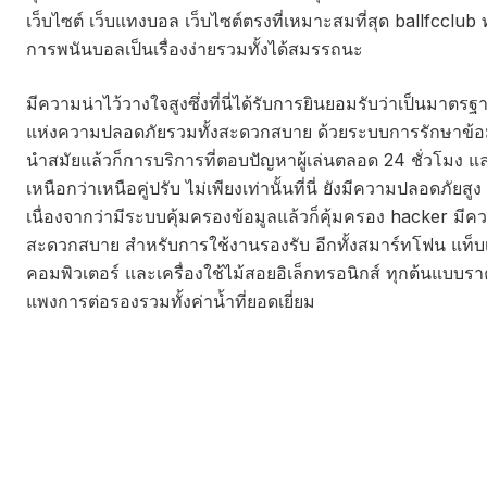
เว็บไซต์ เว็บแทงบอล เว็บไซต์ตรงที่เหมาะสมที่สุด ballfcclub 
การพนันบอลเป็นเรื่องง่ายรวมทั้งได้สมรรถนะ
มีความน่าไว้วางใจสูงซึ่งที่นี่ได้รับการยินยอมรับว่าเป็นมาตรฐ
แห่งความปลอดภัยรวมทั้งสะดวกสบาย ด้วยระบบการรักษาข้อมู
นำสมัยแล้วก็การบริการที่ตอบปัญหาผู้เล่นตลอด 24 ชั่วโมง แล
เหนือกว่าเหนือคู่ปรับ ไม่เพียงเท่านั้นที่นี่ ยังมีความปลอดภัยสูง
เนื่องจากว่ามีระบบคุ้มครองข้อมูลแล้วก็คุ้มครอง hacker มีค
สะดวกสบาย สำหรับการใช้งานรองรับ อีกทั้งสมาร์ทโฟน แท็บเ
คอมพิวเตอร์ และเครื่องใช้ไม้สอยอิเล็กทรอนิกส์ ทุกต้นแบบร
แพงการต่อรองรวมทั้งค่าน้ำที่ยอดเยี่ยม