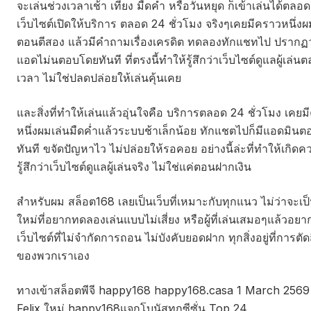
จะเล่นช่วงเวลาเช้า เที่ยง มืดค่ำ หรือวันหยุด ก็เข้าเล่นได้ตลอด
เว็บไซต์เปิดให้บริการ ตลอด 24 ชั่วโมง จริงๆเคยมีคราวหนึ่งผ
ตอนตีสอง แล้วมีคำถามเรื่องเครดิต ทดลองทักแชทไป ปรากฏว
แอดไม่นตอบโดยทันที ที่ตรงนี้ทำให้รู้สึกว่าเว็บไซต์ดูแลผู้เล่น
เวลา ไม่ใช่ปลดปล่อยให้เล่นคุ้นเคย
และสิ่งที่ทำให้เล่นแล้วอุ่นใจคือ บริการตลอด 24 ชั่วโมง เคยมีค
หนึ่งผมเล่นมืดค่ำแล้วระบบช้าเล็กน้อย ทักแชตไปก็มีแอดมินต
ทันที ขจัดปัญหาไว ไม่ปล่อยให้รอคอย อย่างนี้ล่ะที่ทำให้เกิด
รู้สึกว่าเว็บไซต์ดูแลผู้เล่นจริง ไม่ใช่แค่ตอนฝากเงิน
สำหรับผม สล็อต168 เลยเป็นเว็บที่เหมาะกับทุกแนว ไม่ว่าจะเป
ใหม่ที่อยากทดลองเล่นแบบไม่เสี่ยง หรือผู้ที่เล่นเสมอๆแล้วอยา
เว็บไซต์ที่ไม่จำกัดการถอน ไม่บังคับยอดฝาก ทุกสิ่งอยู่ที่การตั
ของพวกเราเอง
ทางเข้าสล็อตพีจี happy168 happy168.casa 1 March 2569
Felix ใหม่ happy168แจกโบนัสทุกซีซั่น Top 24