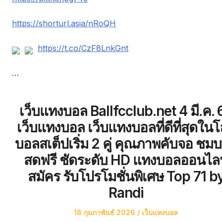
https://shorturl.asia/nRoQH
https://t.co/CzF8LnkGnt
…
เว็บแทงบอล Ballfcclub.net 4 มี.ค. 
เว็บแทงบอล เว็บแทงบอลที่ดีที่สุดใน
บอลสเต็ปเริ่ม 2 คู่ คุณภาพคับจอ ชม
สดฟรี ชัดระดับ HD แทงบอลออนไลน
สมัคร รับโปรโมชั่นพิเศษ Top 71 b
Randi
Posted
Posted
18 กุมภาพันธ์ 2026
เว็บแทงบอล