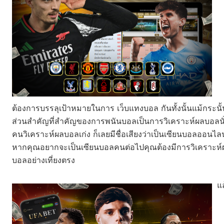
ต้องการบรรลุเป้าหมายในการ เว็บแทงบอล กันทั้งนั้นแม้กระนั้
ส่วนสำคัญที่สำคัญของการพนันบอลเป็นการวิเคราะห์ผลบอลนั
คนวิเคราะห์ผลบอลเก่ง ก็เลยมีชื่อเสียงว่าเป็นเซียนบอลออนไลน
หากคุณอยากจะเป็นเซียนบอลคนต่อไปคุณต้องมีการวิเคราะห์
บอลอย่างเที่ยงตรง
แล