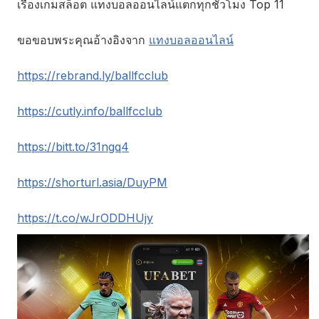
เรื่องเกมสล็อต แทงบอลออนไลน์แตกทุกชั่วโมง Top 11
ขอขอบพระคุณอ้างอิงจาก
แทงบอลออนไลน์
https://rebrand.ly/ballfcclub
https://cutly.info/ballfcclub
https://bitt.to/31ngq4
https://shorturl.asia/DuyPM
https://t.co/wJrODDHUjy