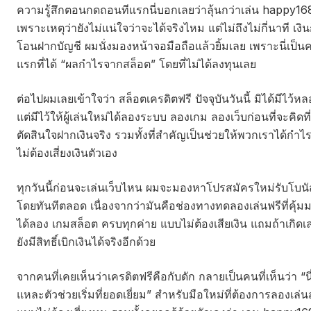
ความรู้สึกตอนกดถอนทีแรกนี่บอกเลยว่าลุ้นกว่าเล่น happy168
เพราะเหตุว่ายังไม่แน่ใจว่าจะได้จริงไหม แต่ไม่ถึงไม่กี่นาที เงิน
โอนฝากบัญชี ผมนั่งมองหน้าจอมือถือแล้วยิ้มเลย เพราะนี่เป็น
แรกที่ได้ “ผลกำไรจากสล็อต” โดยที่ไม่ได้ลงทุนเลย
ต่อไปผมเลยเข้าใจว่า สล็อตเครดิตฟรี ปัจจุบันวันนี้ มิได้มีไว้ห
แต่มีไว้ให้ผู้เล่นใหม่ได้ลองระบบ ลองเกม ลองเว็บก่อนที่จะคิดที
ตัดสินใจฝากเงินจริง รวมทั้งที่สำคัญเป็นช่วยให้พวกเราได้กำไ
ไม่ต้องเสี่ยงเงินตัวเอง
ทุกวันนี้ก่อนจะเล่นเว็บไหน ผมจะมองหาโปรสมัครใหม่รับโบนั
โดยทันทีตลอด เนื่องจากว่ามันคือช่องทางทดลองเล่นฟรีที่คุ้ม
ได้ลอง เกมสล็อต ครบทุกค่าย แบบไม่ต้องเสียเงิน แถมถ้าเกิดเล
ยังมีสิทธิ์เบิกเงินได้จริงอีกด้วย
จากคนที่เคยเห็นว่าเครดิตฟรีคือกับดัก กลายเป็นคนที่เห็นว่า “นี
แหละตัวช่วยเริ่มที่ยอดเยี่ยม” สำหรับมือใหม่ที่ต้องการลองเล่