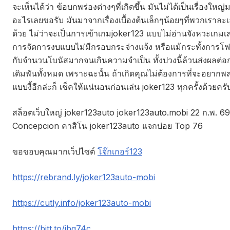
จะเห็นได้ว่า ข้อบกพร่องต่างๆที่เกิดขึ้น มันไม่ได้เป็นเรื่องใหญ่
อะไรเลยขอรับ มันมาจากเรื่องเบื้องต้นเล็กๆน้อยๆที่พวกเราละ
ด้วย ไม่ว่าจะเป็นการเข้าเกมjoker123 แบบไม่อ่านจังหวะเกมเ
การจัดการงบแบบไม่มีกรอบกระจ่างแจ้ง หรือแม้กระทั้งการโฟ
กับจำนวนโบนัสมากจนเกินความจำเป็น ทั้งปวงนี้ล้วนส่งผลต่อ
เดิมพันทั้งหมด เพราะฉะนั้น ถ้าเกิดคุณไม่ต้องการที่จะอยากพ
แบบงี้อีกล่ะก็ เช็คให้แน่นอนก่อนเล่น joker123 ทุกครั้งด้วยครั
สล็อตเว็บใหญ่ joker123auto joker123auto.mobi 22 ก.พ. 69
Concepcion คาสิโน joker123auto แจกบ่อย Top 76
ขอขอบคุณมากเว็ปไซต์
โจ๊กเกอร์123
https://rebrand.ly/joker123auto-mobi
https://cutly.info/joker123auto-mobi
https://bitt.to/jbg74c