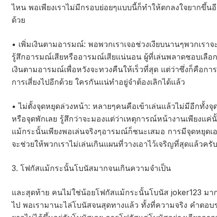
ไหน พอเพียงเราไม่มีกรอบย่อยๆแบบนี้ก็ทำให้ตกลงใจยากขึ้นอ
ด้วย
• เพิ่มเงินตามอารมณ์: พอพวกเราเจอช่วงเงียบนานๆพวกเราจะเ
รู้สึกอารมณ์เสียหรืออารมณ์เสียแน่นอน ผู้ที่เล่นพลาดชอบเลือกเ
เงินตามอารมณ์เพื่อหวังจะทวงคืนให้เร็วที่สุด แต่ว่าซึ่งก็คือการ
การเสี่ยงไปอีกด้วย ใครกันแน่ทำอยู่จำต้องเลิกได้แล้ว
• ไม่ตั้งจุดหยุดล่วงหน้า: หลายๆคนคือเข้าเล่นแล้วไม่มีอีกทั้งจ
หรือจุดพักเลย รู้สึกว่าจะมองแต่ว่าเหตุการณ์หน้างานเพียงแค่นั
แม้กระนั้นเพียงพอเล่นจริงๆอารมณ์ก็ชนะเสมอ การมีจุดหยุดเอ
จะช่วยให้พวกเราไม่เล่นเกินแผนที่วางเอาไว้เจริญที่สุดแล้วครั
3. โฟกัสแม้กระนั้นโบนัสมากจนเกินความจำเป็น
และสุดท้าย คนไม่ใช่น้อยโฟกัสแม้กระนั้นโบนัส joker123 มาก
ไป พอเรามานะไล่โบนัสจนสุดทางแล้ว ทั้งที่ความจริง คำตอบ