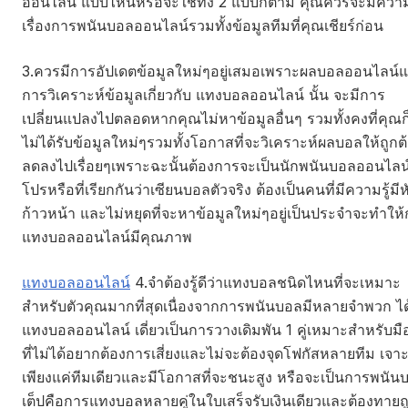
ออนไลน์ แบบไหนหรือจะใช้ทั้ง 2 แบบก็ตาม คุณควรจะมีความร
เรื่องการพนันบอลออนไลน์รวมทั้งข้อมูลทีมที่คุณเชียร์ก่อน
3.ควรมีการอัปเดตข้อมูลใหม่ๆอยู่เสมอเพราะผลบอลออนไลน์แ
การวิเคราะห์ข้อมูลเกี่ยวกับ แทงบอลออนไลน์ นั้น จะมีการ
เปลี่ยนแปลงไปตลอดหากคุณไม่หาข้อมูลอื่นๆ รวมทั้งคงที่คุณก
ไม่ได้รับข้อมูลใหม่ๆรวมทั้งโอกาสที่จะวิเคราะห์ผลบอลให้ถูกต้
ลดลงไปเรื่อยๆเพราะฉะนั้นต้องการจะเป็นนักพนันบอลออนไลน
โปรหรือที่เรียกกันว่าเซียนบอลตัวจริง ต้องเป็นคนที่มีความรู้มีห
ก้าวหน้า และไม่หยุดที่จะหาข้อมูลใหม่ๆอยู่เป็นประจำจะทำให
แทงบอลออนไลน์มีคุณภาพ
แทงบอลออนไลน์
4.จำต้องรู้ดีว่าแทงบอลชนิดไหนที่จะเหมาะ
สำหรับตัวคุณมากที่สุดเนื่องจากการพนันบอลมีหลายจำพวก ได
แทงบอลออนไลน์ เดี่ยวเป็นการวางเดิมพัน 1 คู่เหมาะสำหรับมื
ที่ไม่ได้อยากต้องการเสี่ยงและไม่จะต้องจุดโฟกัสหลายทีม เจา
เพียงแค่ทีมเดียวและมีโอกาสที่จะชนะสูง หรือจะเป็นการพนั
เต็ปคือการแทงบอลหลายคู่ในใบเสร็จรับเงินเดียวและต้องทายถ