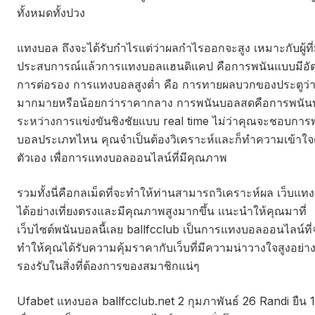
ทั้งหมดทั้งปวง
แทงบอล ถึงจะได้รับกำไรแต่ว่าผลกำไรออกจะสูง เหมาะกับผู้ที่
ประสบการณ์แล้วการแทงบอลแฮนดิแคป คือการพนันแบบมีอั
การต่อรอง การแทงบอลสูงต่ำ คือ การทายผลบวกของประตูว่
มากมายหรือน้อยกว่าราคากลาง การพนันบอลสดคือการพนั
ระหว่างการแข่งขันชิงชัยแบบ real time ไม่ว่าคุณจะชอบการ
บอลประเภทไหน คุณจำเป็นต้องวิเคราะห์และก็ทำความเข้าใจ
ตัวเอง เพื่อการแทงบอลออนไลน์ที่มีคุณภาพ
รวมทั้งนี่คือกลเม็ดที่จะทำให้ท่านสามารถวิเคราะห์ผล เว็บแท
ได้อย่างเที่ยงตรงและมีคุณภาพสูงมากขึ้น แนะนำให้คุณมาที่
เว็บไซต์พนันบอลนี้เลย ballfcclub เป็นการแทงบอลออนไลน์ที่
ทำให้คุณได้รับความคุ้มราคากับเว็บที่มีความน่าวางใจสูงอย่างงี้ท
รองรับในสิ่งที่ต้องการของสมาชิกแน่ๆ
Ufabet แทงบอล ballfcclub.net 2 กุมภาพันธ์ 26 Randi ยืน 1