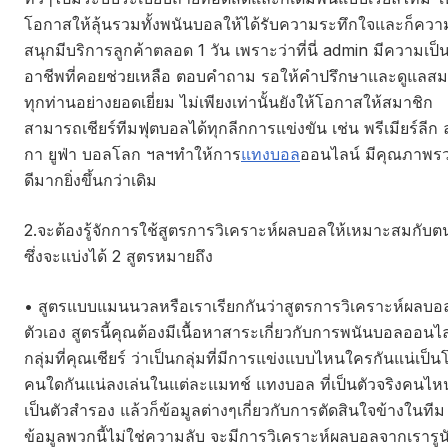
โอกาสให้ลุ้นรวมทั้งพนันบอลให้ได้รับความระทึกใจและก็ควา
สนุกมีบริการลูกค้าตลอด 1 วัน เพราะว่าที่นี่ admin มีความเป็
อาชีพที่คอยช่วยเหลือ ตอบคำถาม รอให้คำปรึกษาและดูแลสม
ทุกท่านอย่างยอดเยี่ยม ไม่เพียงเท่านั้นยังให้โอกาสให้สมาชิก
สามารถเชียร์ทีมฟุตบอลได้ทุกลีกการแข่งขัน เช่น พรีเมียร์ลีก 
กา ยูฟ่า บอลโลก ฯลฯทำให้การ
แทงบอล
ออนไลน์ มีคุณภาพรว
ดีมากยิ่งขึ้นกว่าเดิม
2.จะต้องรู้จักการใช้สูตรการวิเคราะห์ผลบอลให้เหมาะสมกับต
ซึ่งจะแบ่งได้ 2 สูตรหมายถึง
• สูตรแบบแมนนวลหรือเราเรียกกันว่าสูตรการวิเคราะห์ผลบอ
ตัวเอง สูตรนี้คุณต้องมีเนื้อหาสาระเกี่ยวกับการพนันบอลออนไ
กลุ่มที่คุณเชียร์ ว่าเป็นกลุ่มที่มีการแข่งแบบไหนใครกันแน่เป็น
คนใดกันแน่ลงเล่นในแต่ละแมทช์ แทงบอล ที่เป็นตัวจริงคนไห
เป็นตัวสำรอง แล้วก็ข้อมูลต่างๆเกี่ยวกับการตัดสินใจข้างในทีม 
ข้อมูลพวกนี้ไม่ใช่ความลับ จะมีการวิเคราะห์ผลบอลจากเรารูน