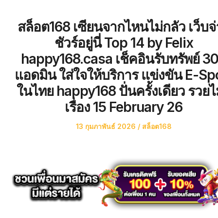
สล็อต168 เซียนจากไหนไม่กลัว เว็บจ
ชัวร์อยู่นี่ Top 14 by Felix
happy168.casa เช็คอินรับทรัพย์ 3
แอดมิน ใส่ใจให้บริการ แข่งขัน E-Sp
ในไทย happy168 ปั่นครั้งเดียว รวยไม่
เรื่อง 15 February 26
Posted
Posted
13 กุมภาพันธ์ 2026
สล็อต168
on
in