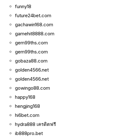
funny18
future24bet.com
gachawin168.com
gamehit8888.com
gem99ths.com
gem99ths.com
gobaza88.com
golden4566.net
golden4566.net
gowingo88.com
happy168
hengjing168
hi6bet.com
hydra888 เครดิตฟรี
ib888pro.bet