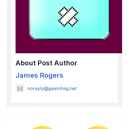
About Post Author
James Rogers
noreply@gaixinhsg.net