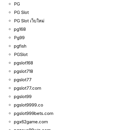
PG
PG Slot
PG Slot เว็บใหม่
pg168
Pg99
pgfish
PGSlot
pgslot168
pgslot718
pgslot77
pgslot77.com
pgslot99
pgslot9999.co
pgslot999bets.com
pgx62game.com