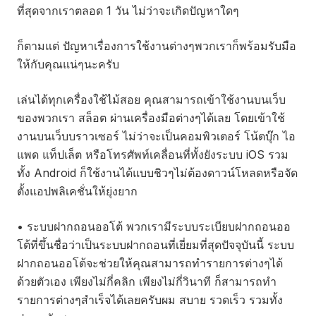
ที่สุดจากเราตลอด 1 วัน ไม่ว่าจะเกิดปัญหาใดๆ
ก็ตามแต่ ปัญหาเรื่องการใช้งานต่างๆพวกเราก็พร้อมรับมือ
ให้กับคุณแน่ๆนะครับ
เล่นได้ทุกเครื่องใช้ไม้สอย คุณสามารถเข้าใช้งานบนเว็บ
ของพวกเรา สล็อต ผ่านเครื่องมือต่างๆได้เลย โดยเข้าใช้
งานบนเว็บบราวเซอร์ ไม่ว่าจะเป็นคอมพิวเตอร์ โน้ตบุ๊ก ไอ
แพด แท็ปเล็ต หรือโทรศัพท์เคลื่อนที่ทั้งยังระบบ iOS รวม
ทั้ง Android ก็ใช้งานได้แบบชิวๆไม่ต้องดาวน์โหลดหรือจัด
ตั้งแอปพลิเคชั่นให้ยุ่งยาก
• ระบบฝากถอนออโต้ พวกเรามีระบบระเบียบฝากถอนออ
โต้ที่ขึ้นชื่อว่าเป็นระบบฝากถอนที่เยี่ยมที่สุดปัจจุบันนี้ ระบบ
ฝากถอนออโต้จะช่วยให้คุณสามารถทำรายการต่างๆได้
ด้วยตัวเอง เพียงไม่กี่คลิก เพียงไม่กี่วินาที ก็สามารถทำ
รายการต่างๆสำเร็จได้เลยครับผม สบาย รวดเร็ว รวมทั้ง