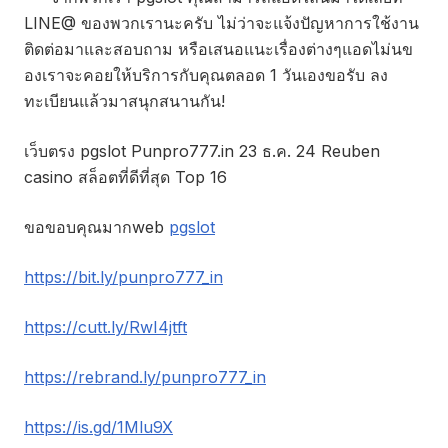
LINE@ ของพวกเรานะครับ ไม่ว่าจะแจ้งปัญหาการใช้งาน
ติดต่อมาและสอบถาม หรือเสนอแนะเรื่องต่างๆแอดไม่นข
องเราจะคอยให้บริการกับคุณตลอด 1 วันเองขอรับ ลง
ทะเบียนแล้วมาสนุกสนานกัน!
เว็บตรง pgslot Punpro777.in 23 ธ.ค. 24 Reuben
casino สล็อตที่ดีที่สุด Top 16
ขอขอบคุณมากweb
pgslot
https://bit.ly/punpro777_in
https://cutt.ly/RwI4jtft
https://rebrand.ly/punpro777_in
https://is.gd/1Mlu9X