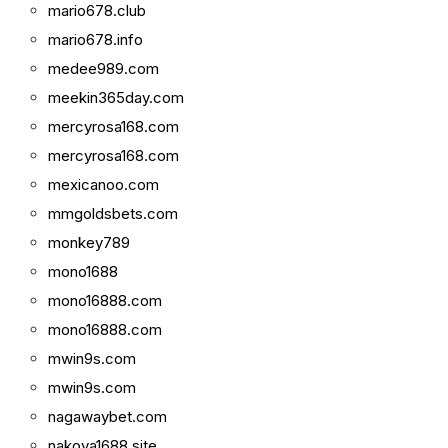
mario678.club
mario678.info
medee989.com
meekin365day.com
mercyrosa168.com
mercyrosa168.com
mexicanoo.com
mmgoldsbets.com
monkey789
mono1688
mono16888.com
mono16888.com
mwin9s.com
mwin9s.com
nagawaybet.com
nakoya1688.site