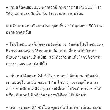
• เกมสล็อตเยอะแยะ พวกเรามีเกมจากค่าย PGSLOT มา
ให้คุณเล่นแบบจัดเต็ม ไม่ว่าจะเกมเก่า เกมใหม่
เกมดัง เกมฮิต หรือเกมไหนๆจัดเต็มมาให้คุณกว่า 500 เกม
อย่าพลาดครับ!
• โปรโมชั่นและก็กิจกรรมจัดเต็ม เราจัดเต็มโปรโมชั่นและ
กิจกรรมต่างๆมาให้คุณแบบเต็มแบบ เพื่อคุณได้รับสิทธิ
พิเศษต่างๆอย่างเต็มเปี่ยม รวมถึงร่วมบันเทิงใจกับกิจกรรม
ต่างๆของเราแบบไม่มีกั๊ก
• เล่นเกมได้ตลอด 24 ชั่วโมง คุณจะได้เล่นเกมสล็อตกับ
เราแบบจุใจ เล่นได้ตลอด 1 วัน ไม่ว่าคุณจะอยู่ที่ไหน ทำ
อะไร ขอเพียงแค่มีวัสดุอุปกรณ์ที่เข้าเว็บไซต์บราวเซอร์ได้
พร้อมอินเตอร์เน็ตดีๆก็สามารถใช้งานได้แล้วครับ
• บริการตลอด 24 ชั่วโมง คุณจะได้รับบริการที่เหมาะสม