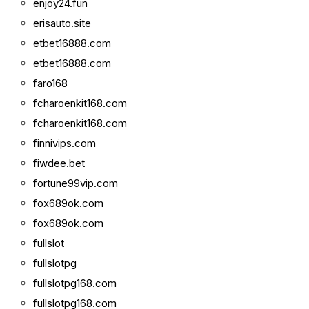
enjoy24.fun
erisauto.site
etbet16888.com
etbet16888.com
faro168
fcharoenkit168.com
fcharoenkit168.com
finnivips.com
fiwdee.bet
fortune99vip.com
fox689ok.com
fox689ok.com
fullslot
fullslotpg
fullslotpg168.com
fullslotpg168.com