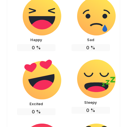
Happy
Sad
0
%
0
%
Sleepy
Excited
0
%
0
%