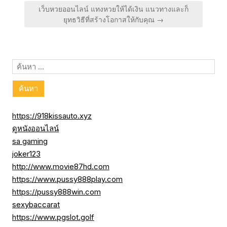
เว็บหวยออนไลน์ แทงหวยให้ได้เงิน แนวทางและก็
ยุทธวิธีที่สร้างโอกาสให้กับคุณ →
ค้นหา
สำหรับ:
https://918kissauto.xyz
ดูหนังออนไลน์
sa gaming
joker123
http://www.movie87hd.com
https://www.pussy888play.com
https://pussy888win.com
sexybaccarat
https://www.pgslot.golf