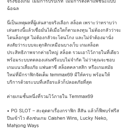
จริงของเกม ไม่มีการปรับเรท ไม่มีการตั้งค่าแพ้ชนะแบบ
ฉ้อฉล
นี่เป็นเหตุผลที่ผู้เล่นสายจริงเลือก สล็อต เพราะว่าทราบว่า
เล่นตรงนี้แล้วเชื่อมั่นได้เมื่อใดก็ตามลงทุน ไม่ต้องกลัวว่าจะ
โดนล็อกยูส ไม่ต้องกลัวจะโดนโกง และไม่จำต้องมานั่ง
สงสัยว่าระบบจะตุกติกเหมือนบางเว็บ เกมสล็อต
ประสิทธิภาพจากค่ายใหญ่ สล็อต รวมเอาไว้ภายในที่เดียว
พร้อมระบบทดลองเล่นฟรีแบบไม่จำกัด ไม่ว่าคุณจะชอบ
เกมแนวเสี่ยงภัย แฟนตาซี สล็อตคลาสสิก หรือเกมสมัย
ใหม่ที่มีกราฟิกจัดเต็ม temmax69 มีให้ครบ พร้อมให้
บริการด้วยระบบที่เสถียรแล้วก็ปลอดภัยที่สุด
ค่ายเกมชั้นหนึ่งที่รวมไว้ภายใน Temmax69
• PG SLOT – สะดุดตาเรื่องกราฟิก สีสัน แล้วก็ฟีพบร์ฟรีส
ปินเข้าไว ดังเช่นเกม Caishen Wins, Lucky Neko,
Mahjong Ways