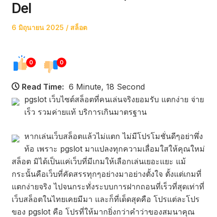
Del
Posted
Posted
6 มิถุนายน 2025
สล็อต
on
in
0
0
Read Time:
6 Minute, 18 Second
pgslot เว็บไซต์สล็อตที่คนเล่นจริงยอมรับ แตกง่าย จ่าย
เร็ว รวมค่ายแท้ บริการเกินมาตรฐาน
หากเล่นเว็บสล็อตแล้วไม่แตก ไม่มีโปรโมชั่นดีๆอย่าพึ่ง
ท้อ เพราะ pgslot มาแปลงทุกความเลื่อมใสให้คุณใหม่
สล็อต มิได้เป็นแค่เว็บที่มีเกมให้เลือกเล่นเยอะแยะ แม้
กระนั้นคือเว็บที่คัดสรรทุกๆอย่างมาอย่างตั้งใจ ตั้งแต่เกมที่
แตกง่ายจริง ไปจนกระทั่งระบบการฝากถอนที่เร็วที่สุดเท่าที่
เว็บสล็อตในไทยเคยมีมา และก็ที่เด็ดสุดคือ โปรแต่ละโปร
ของ pgslot คือ โปรที่ให้มากยิ่งกว่าคำว่าของสมนาคุณ