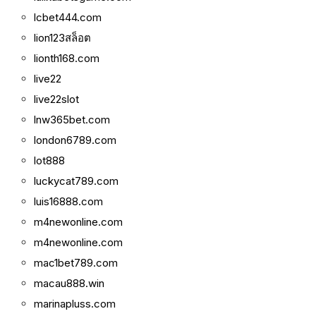
lcbet444.com
lion123สล็อต
lionth168.com
live22
live22slot
lnw365bet.com
london6789.com
lot888
luckycat789.com
luis16888.com
m4newonline.com
m4newonline.com
mac1bet789.com
macau888.win
marinapluss.com