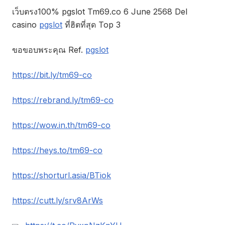
เว็บตรง100% pgslot Tm69.co 6 June 2568 Del
casino
pgslot
ที่ฮิตที่สุด Top 3
ขอขอบพระคุณ Ref.
pgslot
https://bit.ly/tm69-co
https://rebrand.ly/tm69-co
https://wow.in.th/tm69-co
https://heys.to/tm69-co
https://shorturl.asia/BTiok
https://cutt.ly/srv8ArWs