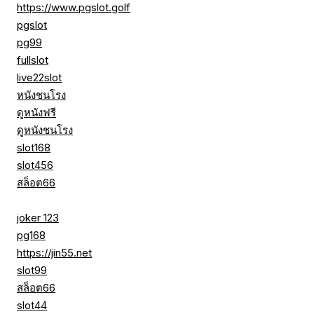
https://www.pgslot.golf
pgslot
pg99
fullslot
live22slot
หนังชนโรง
ดูหนังฟรี
ดูหนังชนโรง
slot168
slot456
สล็อต66
joker 123
pg168
https://jin55.net
slot99
สล็อต66
slot44