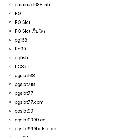
paramax1688.info
PG
PG Slot
PG Slot เว็บใหม่
pg168
Pg99
pgfish
PGSlot
pgslot168
pgslot718
pgslot77
pgslot77.com
pgslot99
pgslot9999.co
pgslot999bets.com