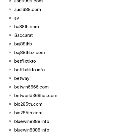
asb9999.com
audi688.com
av
ba88th.com
Baccarat
baj88thb
baj88thbz.com
betflixtikto
betflixtikto.info
betway
betwin6666.com
betworld369hot.com
bio285th.com
bio285th.com
bluewin8888.info
bluewin8888.info