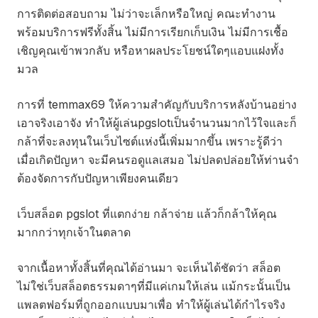
การติดต่อสอบถาม ไม่ว่าจะเล็กหรือใหญ่ คณะทำงาน
พร้อมบริการฟรีทั้งสิ้น ไม่มีการเรียกเก็บเงิน ไม่มีการเชื้อ
เชิญคุณเข้าพวกลับ หรือหาผลประโยชน์ใดๆแอบแฝงทั้ง
มวล
การที่ temmax69 ให้ความสำคัญกับบริการหลังบ้านอย่าง
เอาจริงเอาจัง ทำให้ผู้เล่นpgslotเป็นจำนวนมากไว้ใจและก็
กล้าที่จะลงทุนในเว็บไซต์แห่งนี้เพิ่มมากขึ้น เพราะรู้ดีว่า
เมื่อเกิดปัญหา จะมีคนรอดูแลเสมอ ไม่ปลดปล่อยให้ท่านจำ
ต้องจัดการกับปัญหาเพียงคนเดียว
เว็บสล็อต pgslot ที่แตกง่าย กล้าจ่าย แล้วก็กล้าให้คุณ
มากกว่าทุกเจ้าในตลาด
จากเนื้อหาทั้งสิ้นที่คุณได้อ่านมา จะเห็นได้ชัดว่า สล็อต
ไม่ใช่เว็บสล็อตธรรมดาๆที่มีแค่เกมให้เล่น แม้กระนั้นเป็น
แพลตฟอร์มที่ถูกออกแบบมาเพื่อ ทำให้ผู้เล่นได้กำไรจริง