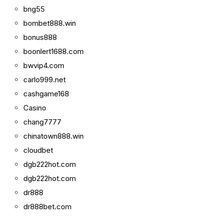
bng55
bombet888.win
bonus888
boonlert1688.com
bwvip4.com
carlo999.net
cashgame168
Casino
chang7777
chinatown888.win
cloudbet
dgb222hot.com
dgb222hot.com
dr888
dr888bet.com