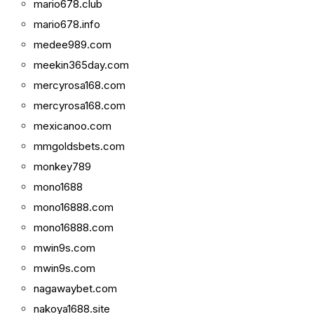
mario678.club
mario678.info
medee989.com
meekin365day.com
mercyrosa168.com
mercyrosa168.com
mexicanoo.com
mmgoldsbets.com
monkey789
mono1688
mono16888.com
mono16888.com
mwin9s.com
mwin9s.com
nagawaybet.com
nakoya1688.site