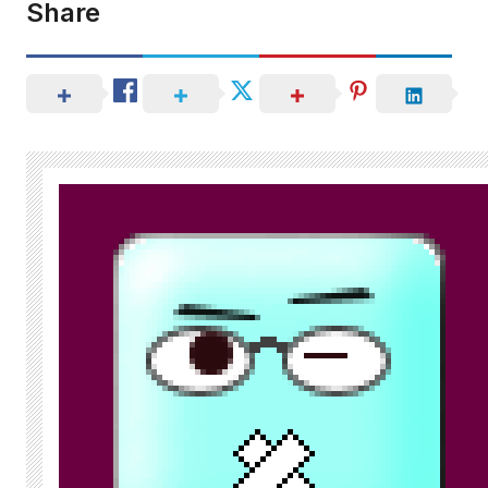
Share