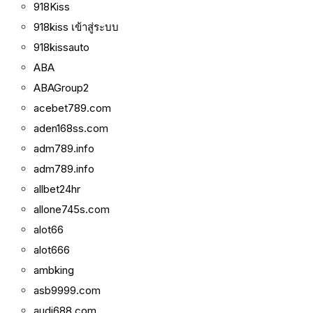
918Kiss
918kiss เข้าสู่ระบบ
918kissauto
ABA
ABAGroup2
acebet789.com
aden168ss.com
adm789.info
adm789.info
allbet24hr
allone745s.com
alot66
alot666
ambking
asb9999.com
audi688.com