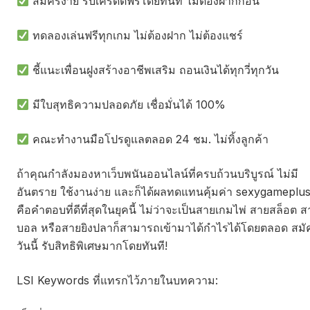
สมัครง่าย รับเครดิตฟรีโดยทันที ไม่ต้องฝากก่อน
ทดลองเล่นฟรีทุกเกม ไม่ต้องฝาก ไม่ต้องแชร์
ชี้แนะเพื่อนฝูงสร้างอาชีพเสริม ถอนเงินได้ทุกวี่ทุกวัน
มีใบสุทธิความปลอดภัย เชื่อมั่นได้ 100%
คณะทำงานมือโปรดูแลตลอด 24 ชม. ไม่ทิ้งลูกค้า
ถ้าคุณกำลังมองหาเว็บพนันออนไลน์ที่ครบถ้วนบริบูรณ์ ไม่มี
อันตราย ใช้งานง่าย และก็ได้ผลทดแทนคุ้มค่า sexygameplu
คือคำตอบที่ดีที่สุดในยุคนี้ ไม่ว่าจะเป็นสายเกมไพ่ สายสล็อต ส
บอล หรือสายยิงปลาก็สามารถเข้ามาได้กำไรได้โดยตลอด สมั
วันนี้ รับสิทธิพิเศษมากโดยทันที!
LSI Keywords ที่แทรกไว้ภายในบทความ: