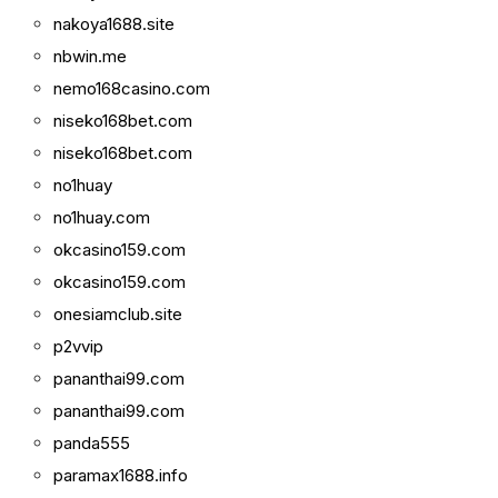
nakoya1688.site
nbwin.me
nemo168casino.com
niseko168bet.com
niseko168bet.com
no1huay
no1huay.com
okcasino159.com
okcasino159.com
onesiamclub.site
p2vvip
pananthai99.com
pananthai99.com
panda555
paramax1688.info