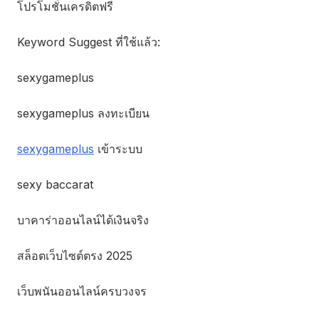
โปรโมชั่นเครดิตฟรี
Keyword Suggest ที่ใช้แล้ว:
sexygameplus
sexygameplus ลงทะเบียน
sexygameplus
เข้าระบบ
sexy baccarat
บาคาร่าออนไลน์ได้เงินจริง
สล็อตเว็บไซต์ตรง 2025
เว็บพนันออนไลน์ครบวงจร