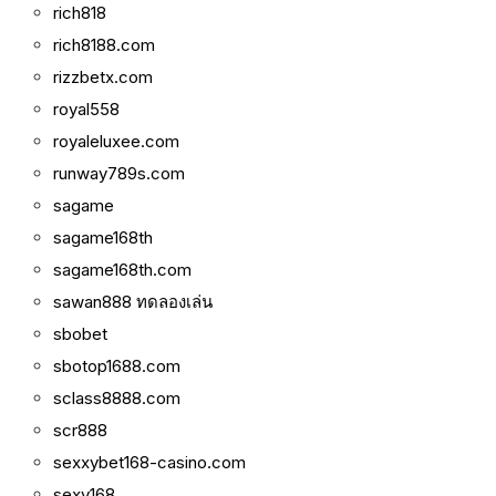
rich818
rich8188.com
rizzbetx.com
royal558
royaleluxee.com
runway789s.com
sagame
sagame168th
sagame168th.com
sawan888 ทดลองเล่น
sbobet
sbotop1688.com
sclass8888.com
scr888
sexxybet168-casino.com
sexy168