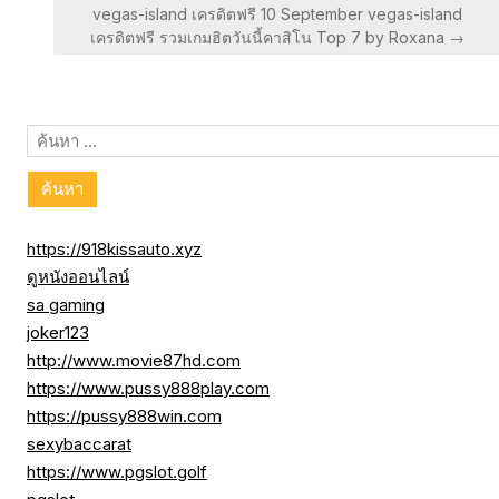
vegas-island เครดิตฟรี 10 September vegas-island
เครดิตฟรี รวมเกมฮิตวันนี้คาสิโน Top 7 by Roxana →
ค้นหา
สำหรับ:
https://918kissauto.xyz
ดูหนังออนไลน์
sa gaming
joker123
http://www.movie87hd.com
https://www.pussy888play.com
https://pussy888win.com
sexybaccarat
https://www.pgslot.golf