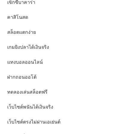
เซ็กซี่บาคาร่า
คาสิโนสด
สล็อตแตกง่าย
เกมยิงปลาได้เงินจริง
แทงบอลออนไลน์
ฝากถอนออโต้
ทดลองเล่นสล็อตฟรี
เว็บไซต์พนันได้เงินจริง
เว็บไซต์ตรงไม่ผ่านเอเย่นต์