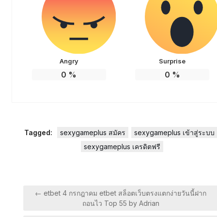
Angry
Surprise
0
%
0
%
Tagged:
sexygameplus สมัคร
sexygameplus เข้าสู่ระบบ
sexygameplus เครดิตฟรี
แนะแนว
← etbet 4 กรกฎาคม etbet สล็อตเว็บตรงแตกง่ายวันนี้ฝาก
เรื่อง
ถอนไว Top 55 by Adrian