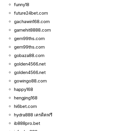
funny18
future24bet.com
gachawin168.com
gamehit8888.com
gem99ths.com
gem99ths.com
gobaza88.com
golden4566.net
golden4566.net
gowingo88.com
happy168
hengjing168
hi6bet.com
hydra888 เครดิตฟรี
ib888pro.bet