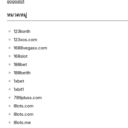
gogoslot
หมวดหมู่
123lionth
123xos.com
1688vegasx.com
168slot
188bet
188betth
1xbet
1xbit1
789pluss.com
8lots.com
8lots.com
8lots.me