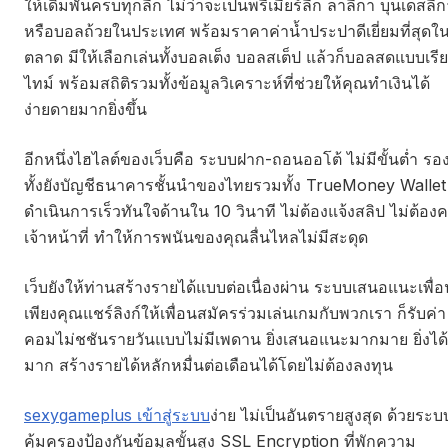
ให้เดิมพันครบทุกลีก ไม่ว่าจะเป็นพรีเมียร์ลีก ลาลีกา บุนเดสลี
หรือบอลถ้วยในประเทศ พร้อมราคาค่าน้ำประปาดีเยี่ยมที่สุดใ
ตลาด มีให้เลือกเล่นทั้งบอลเต็ง บอลสเต็ป แล้วก็บอลสดแบบเรี
ไทม์ พร้อมสถิติรวมทั้งข้อมูลวิเคราะห์ที่ช่วยให้คุณทำเงินได้
ง่ายดายมากยิ่งขึ้น
อีกหนึ่งไฮไลต์ของเว็บคือ ระบบฝาก-ถอนออโต้ ไม่มีขั้นต่ำ รอง
ทั้งยังบัญชีธนาคารชั้นนำของไทยรวมทั้ง TrueMoney Wallet
ดำเนินการเร็วทันใจด้านใน 10 วินาที ไม่ต้องแจ้งสลิป ไม่ต้อง
เจ้าหน้าที่ ทำให้การพนันของคุณลื่นไหลไม่มีสะดุด
เว็บยังให้ท่านสร้างรายได้แบบต่อเนื่องผ่าน ระบบเสนอแนะเพื่อ
เพียงคุณแชร์ลิงก์ให้เพื่อนสมัครร่วมเล่นเกมกับพวกเรา ก็รับค่า
คอมไม่ชชันรายวันแบบไม่มีเพดาน ยิ่งเสนอแนะมากมาย ยิ่งได้
มาก สร้างรายได้หลักหมื่นต่อเดือนได้โดยไม่ต้องลงทุน
sexygameplus เข้าสู่ระบบ
ง่าย ไม่เป็นอันตรายสูงสุด ด้วยระบ
คุ้มครองป้องกันข้อมูลขั้นสูง SSL Encryption ที่พักความ