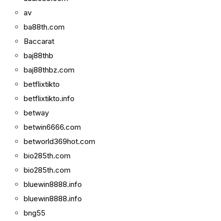
av
ba88th.com
Baccarat
baj88thb
baj88thbz.com
betflixtikto
betflixtikto.info
betway
betwin6666.com
betworld369hot.com
bio285th.com
bio285th.com
bluewin8888.info
bluewin8888.info
bng55