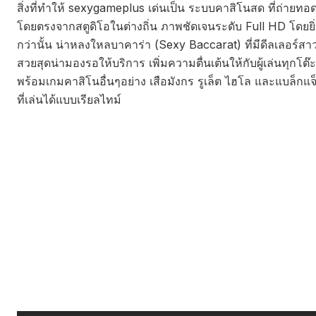
สิ่งที่ทำให้ sexygameplus เด่นเป็น ระบบคาสิโนสด ที่ถ่ายทอ
โดยตรงจากสตูดิโอในต่างถิ่น ภาพชัดเจนระดับ Full HD โดยยิ
กว่านั้น น่าหลงใหลบาคาร่า (Sexy Baccarat) ที่มีดีลเลอร์สา
สวยสุดน่ามองรอให้บริการ เพิ่มความตื่นเต้นให้กับผู้เล่นทุกโต๊ะ
พร้อมเกมคาสิโนอื่นๆอย่าง เสือมังกร รูเล็ต ไฮโล และแบล็กแจ
ที่เล่นได้แบบเรียลไทม์