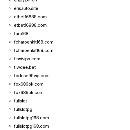
erisauto.site
etbet16888.com
etbet16888.com
faro168
fcharoenkit168.com
fcharoenkit168.com
finnivips.com
fiwdee.bet
fortune99vip.com
fox689ok.com
fox689ok.com
fullslot
fullslotpg
fullslotpg168.com
fullslotpg168.com