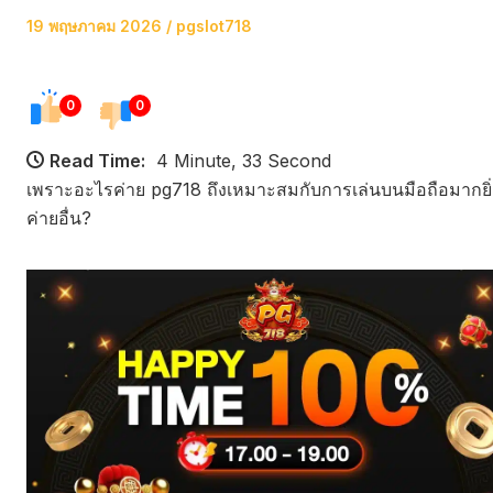
Posted
Posted
19 พฤษภาคม 2026
pgslot718
on
in
0
0
Read Time:
4 Minute, 33 Second
เพราะอะไรค่าย pg718 ถึงเหมาะสมกับการเล่นบนมือถือมากยิ่
ค่ายอื่น?