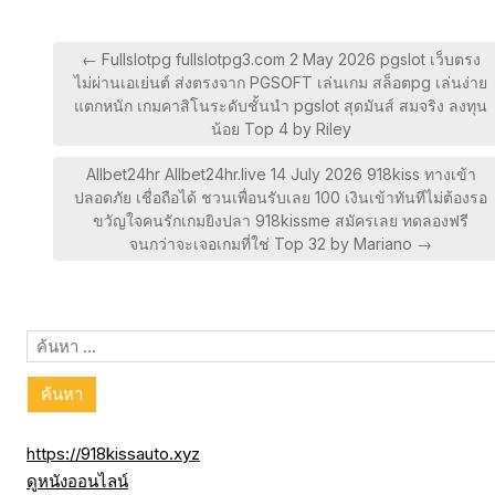
แนะแนว
← Fullslotpg fullslotpg3.com 2 May 2026 pgslot เว็บตรง
เรื่อง
ไม่ผ่านเอเย่นต์ ส่งตรงจาก PGSOFT เล่นเกม สล็อตpg เล่นง่าย
แตกหนัก เกมคาสิโนระดับชั้นนำ pgslot สุดมันส์ สมจริง ลงทุน
น้อย Top 4 by Riley
Allbet24hr Allbet24hr.live 14 July 2026 918kiss ทางเข้า
ปลอดภัย เชื่อถือได้ ชวนเพื่อนรับเลย 100 เงินเข้าทันทีไม่ต้องรอ
ขวัญใจคนรักเกมยิงปลา 918kissme สมัครเลย ทดลองฟรี
จนกว่าจะเจอเกมที่ใช่ Top 32 by Mariano →
ค้นหา
สำหรับ:
https://918kissauto.xyz
ดูหนังออนไลน์