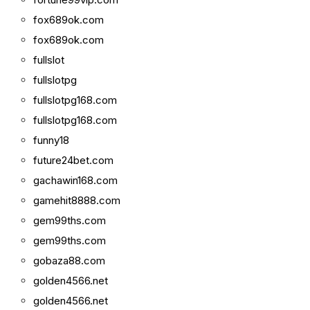
fox689ok.com
fox689ok.com
fullslot
fullslotpg
fullslotpg168.com
fullslotpg168.com
funny18
future24bet.com
gachawin168.com
gamehit8888.com
gem99ths.com
gem99ths.com
gobaza88.com
golden4566.net
golden4566.net