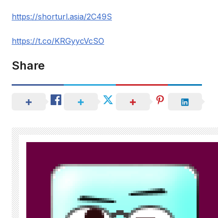
https://shorturl.asia/2C49S
https://t.co/KRGyycVcSO
Share