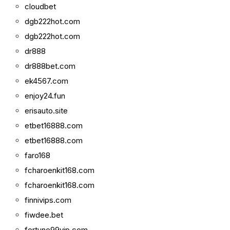
cloudbet
dgb222hot.com
dgb222hot.com
dr888
dr888bet.com
ek4567.com
enjoy24.fun
erisauto.site
etbet16888.com
etbet16888.com
faro168
fcharoenkit168.com
fcharoenkit168.com
finnivips.com
fiwdee.bet
fortune99vip.com