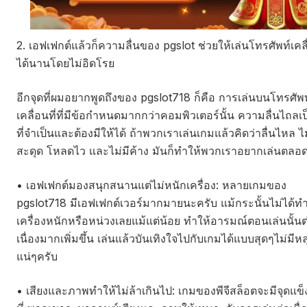
2. เอฟเฟกต์แล้วก็ความลื่นของ pgslot ช่วยให้เล่นโทรศัพท์เคลื่
ได้นานโดยไม่อิดโรย
อีกจุดที่ผมอยากพูดถึงของ pgslot718 ก็คือ การเล่นบนโทรศัพท
เคลื่อนที่ที่มีข้อกำหนดมากกว่าคอมพิวเตอร์นั้น ความลื่นไถลเป็
ที่จำเป็นและต้องมีให้ได้ ถ้าพวกเราเล่นเกมแล้วคิดว่าลื่นไหล ไม
สะดุด โหลดไว และไม่มีค้าง มันก็ทำให้พวกเราอยากเล่นตลอด
• เอฟเฟกต์มองสนุกสนานแต่ไม่หนักเครื่อง: หลายเกมของ
pgslot718 มีเอฟเฟกต์เวอร์มากมายนะครับ แม้กระนั้นไม่ได้ทำ
เครื่องหนักหรือหน่วงเลยแม้แต่น้อย ทำให้อารมณ์ตอนเล่นนั้นต
เนื่องมากเพิ่มขึ้น เล่นแล้วบันเทิงใจไปกับเกมได้แบบสุดๆไม่มีหล
แน่ๆครับ
• เสียงและภาพทำให้ไม่ล้าเกินไป: เกมของพีจีสล็อตจะมีจุดแข