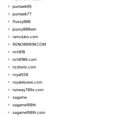
puntaek66
puntaek77
Pussy888
pussy888win
ramclubx.com
RENO88WIN.COM
rich818
rich8188.com
rizzbetx.com
royal558
royaleluxee.com
runway789s.com
sagame
sagame168th
sagame168th.com