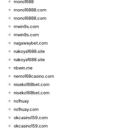
mono1688
mono16888.com
mono16888.com
mwin9s.com
mwin9s.com
nagawaybet.com
nakoya1688.site
nakoya1688.site
nbwin.me
nemo168casino.com
niseko168bet.com
niseko168bet.com
no1huay
no1huay.com
okcasino159.com
okcasino159.com