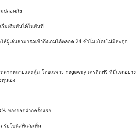
วามปลอดภัย
ริ่มเดิมพันได้ในทันที
ให้ผู้เล่นสามารถเข้าถึงเกมได้ตลอด 24 ชั่วโมงโดยไม่มีสะดุด
ี่หลากหลายและคุ้ม โดยเฉพาะ nagaway เครดิตฟรี ที่มีแจกอย่าง
ลงทุนเอง
100% ของยอดฝากครั้งแรก
 รับโบนัสพิเศษเพิ่ม