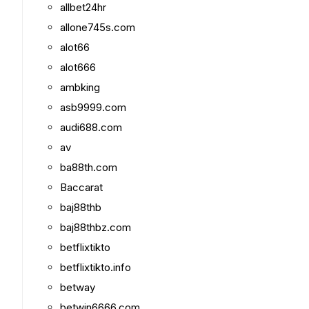
allbet24hr
allone745s.com
alot66
alot666
ambking
asb9999.com
audi688.com
av
ba88th.com
Baccarat
baj88thb
baj88thbz.com
betflixtikto
betflixtikto.info
betway
betwin6666.com