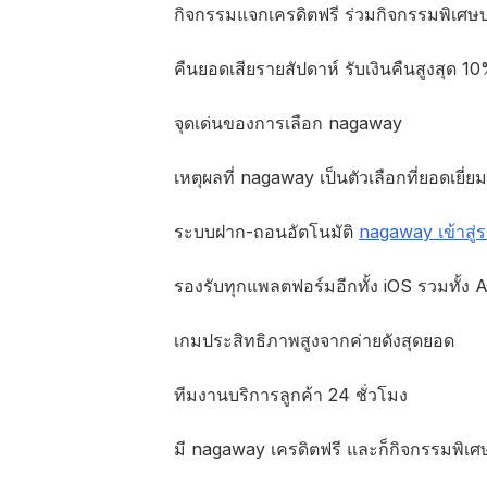
กิจกรรมแจกเครดิตฟรี ร่วมกิจกรรมพิเศษบนห
คืนยอดเสียรายสัปดาห์ รับเงินคืนสูงสุด 
จุดเด่นของการเลือก nagaway
เหตุผลที่ nagaway เป็นตัวเลือกที่ยอดเยี่ยม
ระบบฝาก-ถอนอัตโนมัติ
nagaway เข้าสู่
รองรับทุกแพลตฟอร์มอีกทั้ง iOS รวมทั้ง 
เกมประสิทธิภาพสูงจากค่ายดังสุดยอด
ทีมงานบริการลูกค้า 24 ชั่วโมง
มี nagaway เครดิตฟรี และก็กิจกรรมพิเ