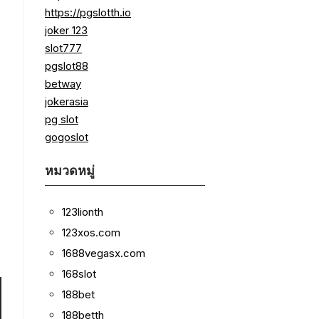
https://pgslotth.io
joker 123
slot777
pgslot88
betway
jokerasia
pg slot
gogoslot
หมวดหมู่
123lionth
123xos.com
1688vegasx.com
168slot
188bet
188betth