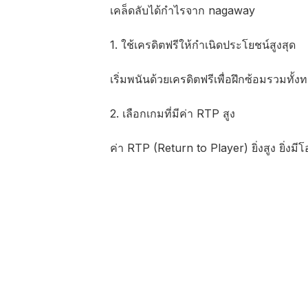
เคล็ดลับได้กำไรจาก nagaway
1. ใช้เครดิตฟรีให้กำเนิดประโยชน์สูงสุด
เริ่มพนันด้วยเครดิตฟรีเพื่อฝึกซ้อมรวมทั
2. เลือกเกมที่มีค่า RTP สูง
ค่า RTP (Return to Player) ยิ่งสูง ยิ่ง